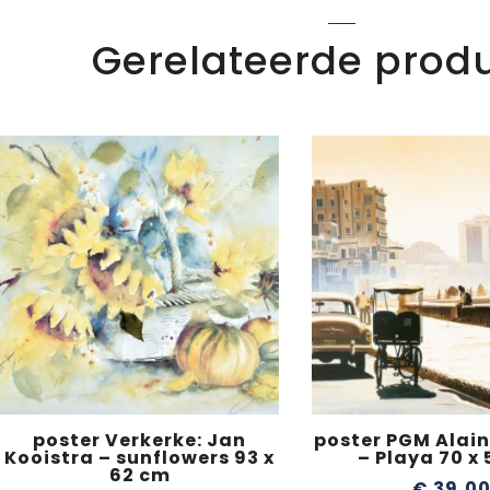
Gerelateerde prod
poster Verkerke: Jan
poster PGM Alain
Kooistra – sunflowers 93 x
– Playa 70 x
62 cm
€
39,0