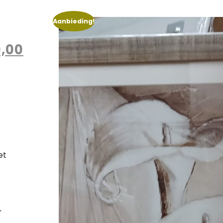
Aanbieding!
,00
et
,