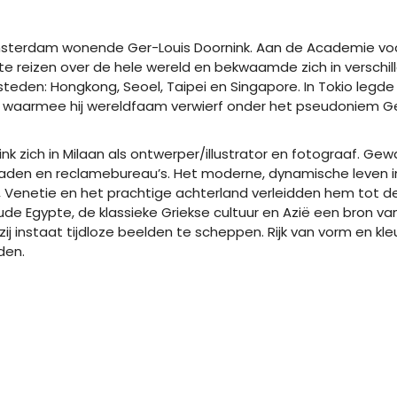
msterdam wonende Ger-Louis Doornink. Aan de Academie voo
kte reizen over de hele wereld en bekwaamde zich in verschi
eden: Hongkong, Seoel, Taipei en Singapore. In Tokio legde h
iek, waarmee hij wereldfaam verwierf onder het pseudoniem G
ink zich in Milaan als ontwerper/illustrator en fotograaf. Ge
laden en reclamebureau’s. Het moderne, dynamische leven i
nce, Venetie en het prachtige achterland verleidden hem tot
ude Egypte, de klassieke Griekse cultuur en Azië een bron van 
zij instaat tijdloze beelden te scheppen. Rijk van vorm en k
den.