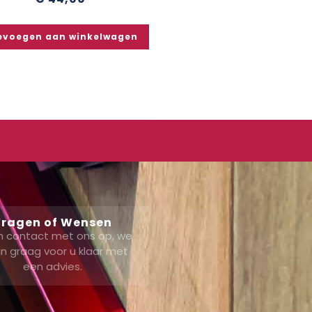
evoegen aan winkelwagen
ragen of Wensen
 contact met ons op, we
n graag voor u klaar met
een advies.