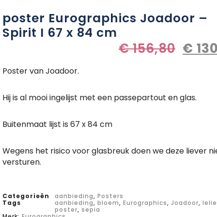
poster Eurographics Joadoor –
Spirit I 67 x 84 cm
€
156,80
€
130
Poster van Joadoor.
Hij is al mooi ingelijst met een passepartout en glas.
Buitenmaat lijst is 67 x 84 cm
Wegens het risico voor glasbreuk doen we deze liever ni
versturen.
Categorieën
aanbieding
,
Posters
Tags
aanbieding
,
bloem
,
Eurographics
,
Joadoor
,
lelie
poster
,
sepia
Merk:
Eurographics