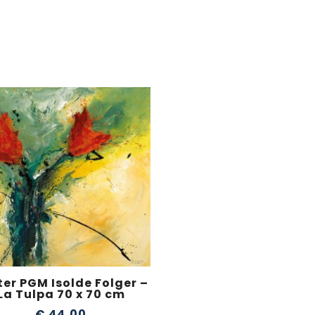
ter PGM Isolde Folger –
La Tulpa 70 x 70 cm
€
44,00