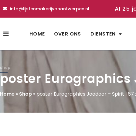
Al 25 j
info@lijstenmakerijvanantwerpen.nl
HOME
OVER ONS
DIENSTEN
shop
poster Eurographics J
Home
»
Shop
»
poster Eurographics Joadoor – Spirit I 67