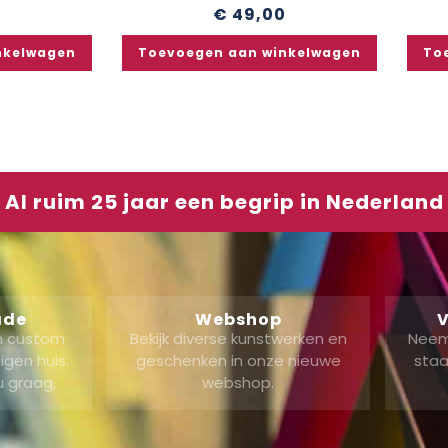
€
49,00
nkelwagen
Toevoegen aan winkelwagen
To
Al ruim 25 jaar een begrip in Nederland
ade
Webshop
V
en custom
Bekijk diverse kunstwerken en
Neem
gen huis.
geschenken in onze nieuwe
staa
u graag,
webshop.