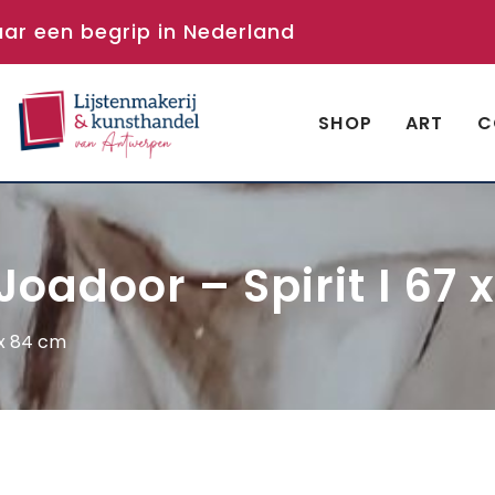
aar een begrip in Nederland
SHOP
ART
C
oadoor – Spirit I 67 
 x 84 cm