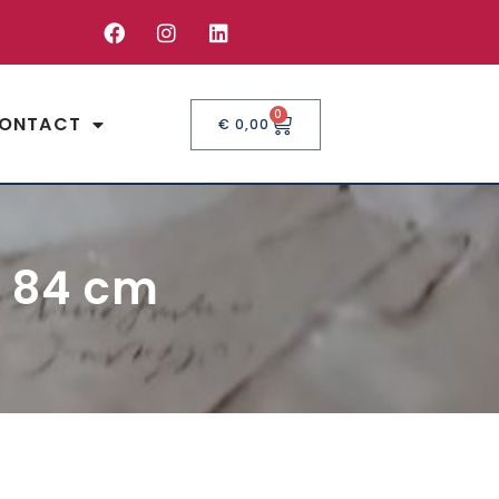
0
ONTACT
€
0,00
x 84 cm