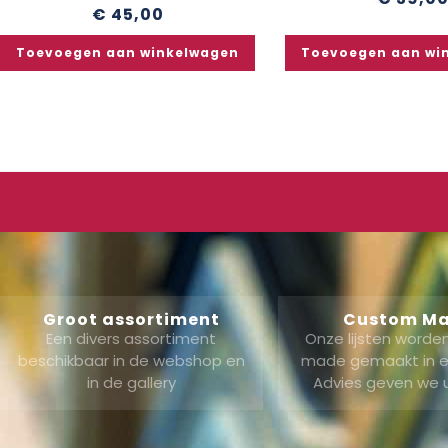
€
45,00
Toevoegen aan winkelwagen
Toevoegen aan wi
Groot assortiment
Custom M
Een divers assortiment
Onze lijsten word
beschikbaar in de webshop en
made gemaakt in ei
in de gallery
Advies geven we 