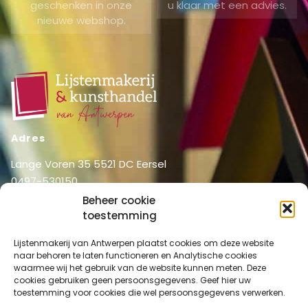
geschenken in onze
u klaar met een advies.
nieuwe webshop.
Adres
Lange Voren 35 5521 DC Eersel
0497-530150
06-51326031
Beheer cookie
info@lijstenmakerij vanantwerpen.nl
toestemming
Menu
Lijstenmakerij van Antwerpen plaatst cookies om deze website
naar behoren te laten functioneren en Analytische cookies
Shop
Home
waarmee wij het gebruik van de website kunnen meten. Deze
Over ons
cookies gebruiken geen persoonsgegevens. Geef hier uw
Shop
toestemming voor cookies die wel persoonsgegevens verwerken.
Diensten
Mijn account