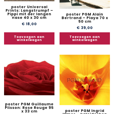
poster Universal
Prints: Langstrumpf –
Pippi mit der langen
poster PGM Alain
nase 40 x 30 cm
Bertrand – Playa 70 x
50 cm
€
18,00
€
39,00
Toevoegen aan
Toevoegen aan
winkelwagen
winkelwagen
poster PGM Guillaume
Plisson: Rose Rouge 95
poster PGM Ingrid
x 33 cm