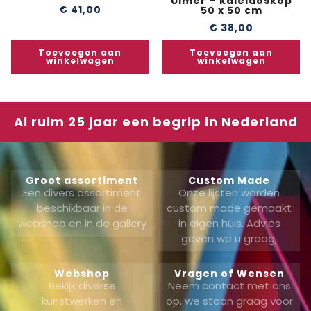
Ulmer – kaleidoskop
€
41,00
50 x 50 cm
€
38,00
Toevoegen aan
Toevoegen aan
winkelwagen
winkelwagen
Al ruim 25 jaar een begrip in Nederland
Groot assortiment
Custom Made
Een divers assortiment
Onze lijsten worden
beschikbaar in de
custom made gemaakt
webshop en in de gallery
in eigen huis. Advies
geven we u graag,
Webshop
Vragen of Wensen
Bekijk diverse
Neem contact met ons
kunstwerken en
op, we staan graag voor