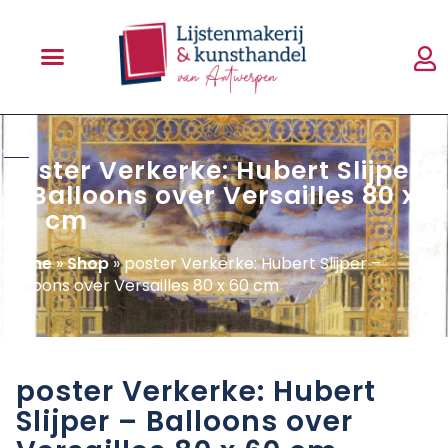
shop
poster Verkerke: Hubert Slijper
– Balloons over Versailles 80 x
60 cm
Home
»
Shop
»
poster Verkerke: Hubert Slijper –
Balloons over Versailles 80 x 60 cm
poster Verkerke: Hubert
Slijper – Balloons over