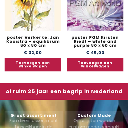
poster Verkerke: Jan
poster PGM Kirsten
Kooistra – equilibrum
Riedt – white and
60 x 80 cm
purple 80 x 60 cm
€
32,00
€
45,00
Toevoegen aan
Toevoegen aan
winkelwagen
winkelwagen
Al ruim 25 jaar een begrip in Nederland
Groot assortiment
Custom Made
Een divers assortiment
Onze lijsten worden
beschikbaar in de
custom made gemaakt