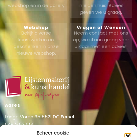
webshop en in de gallery
in eigen huis. Advies
geven we u graag,
Webshop
Vragen of Wensen
Bekijk diverse
Neem contact met ons
kunstwerken en
op, we staan graag voor
geschenken in onze
u klaar met een advies.
nieuwe webshop.
Adres
Lange Voren 35 5521 DC Eersel
0497-530150
06-51326031
Beheer cookie