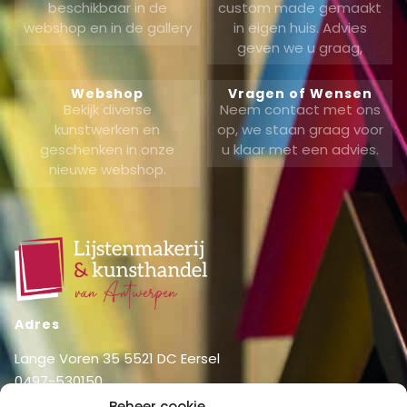
beschikbaar in de
custom made gemaakt
webshop en in de gallery
in eigen huis. Advies
geven we u graag,
Webshop
Vragen of Wensen
Bekijk diverse
Neem contact met ons
kunstwerken en
op, we staan graag voor
geschenken in onze
u klaar met een advies.
nieuwe webshop.
Adres
Lange Voren 35 5521 DC Eersel
0497-530150
06-51326031
Beheer cookie