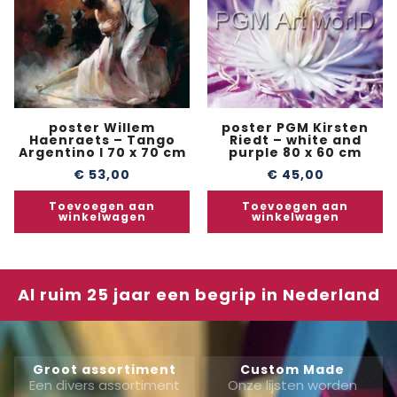
poster Willem
poster PGM Kirsten
Haenraets – Tango
Riedt – white and
Argentino I 70 x 70 cm
purple 80 x 60 cm
€
53,00
€
45,00
Toevoegen aan
Toevoegen aan
winkelwagen
winkelwagen
Al ruim 25 jaar een begrip in Nederland
Groot assortiment
Custom Made
Een divers assortiment
Onze lijsten worden