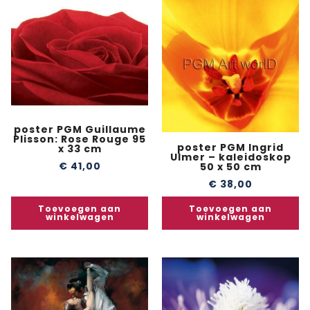
poster PGM Guillaume
Plisson: Rose Rouge 95
poster PGM Ingrid
x 33 cm
Ulmer – kaleidoskop
€
41,00
50 x 50 cm
€
38,00
Toevoegen aan
Toevoegen aan
winkelwagen
winkelwagen