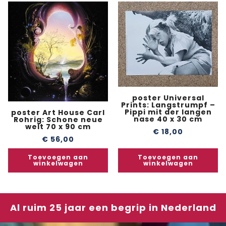
poster Universal
Prints: Langstrumpf –
Pippi mit der langen
poster Art House Carl
nase 40 x 30 cm
Rohrig: Schone neue
welt 70 x 90 cm
€
18,00
€
56,00
Toevoegen aan
Toevoegen aan
winkelwagen
winkelwagen
Al ruim 25 jaar een begrip in Nederland