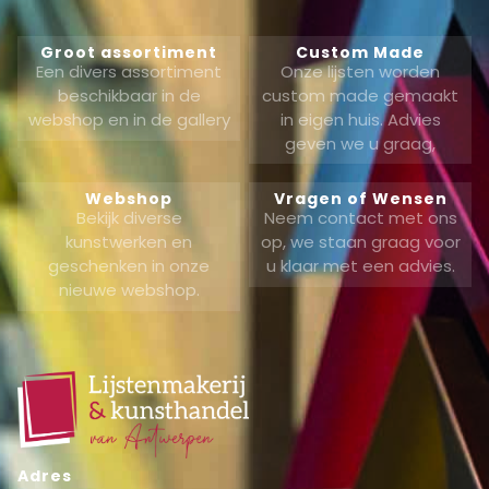
Groot assortiment
Custom Made
Een divers assortiment
Onze lijsten worden
beschikbaar in de
custom made gemaakt
webshop en in de gallery
in eigen huis. Advies
geven we u graag,
Webshop
Vragen of Wensen
Bekijk diverse
Neem contact met ons
kunstwerken en
op, we staan graag voor
geschenken in onze
u klaar met een advies.
nieuwe webshop.
Adres