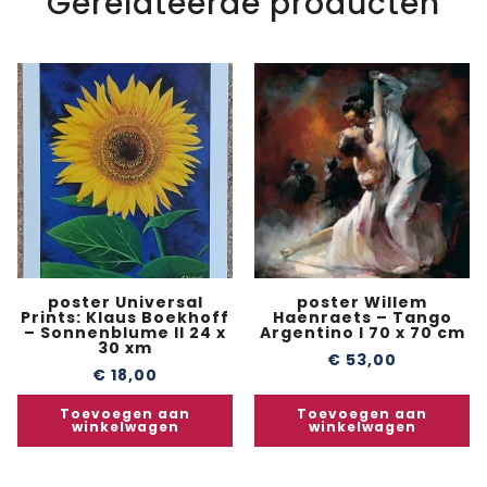
Gerelateerde producten
poster Universal
poster Willem
Prints: Klaus Boekhoff
Haenraets – Tango
– Sonnenblume II 24 x
Argentino I 70 x 70 cm
30 xm
€
53,00
€
18,00
Toevoegen aan
Toevoegen aan
winkelwagen
winkelwagen