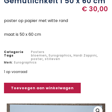
Gemütlichkeit I 50 x 60 cm
€
30,00
poster op papier met witte rand
maat is 50 x 60 cm
Categorie
Posters
Tags
bloemen
,
Eurographics
,
Hardi Zappini
,
poster
,
stilleven
Merk:
Eurographics
1 op voorraad
Toevoegen aan winkelwagen