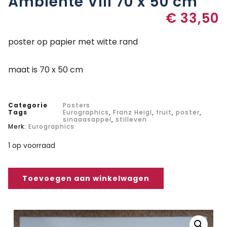
Ambiente VIII 70 x 50 cm
€
33,50
poster op papier met witte rand
maat is 70 x 50 cm
Categorie
Posters
Tags
Eurographics
,
Franz Heigl
,
fruit
,
poster
,
sinaaasappel
,
stilleven
Merk:
Eurographics
1 op voorraad
Toevoegen aan winkelwagen