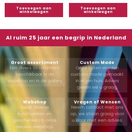
Toevoegen aan
Toevoegen aan
winkelwagen
winkelwagen
Al ruim 25 jaar een begrip in Nederland
Groot assortiment
Custom Made
Een divers assortiment
Onze lijsten worden
beschikbaar in de
custom made gemaakt
webshop en in de gallery
in eigen huis. Advies
geven we u graag,
Webshop
Vragen of Wensen
Bekijk diverse
Neem contact met ons
kunstwerken en
op, we staan graag voor
geschenken in onze
u klaar met een advies.
nieuwe webshop.