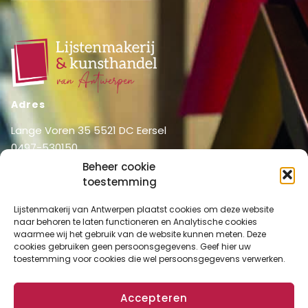
Adres
Lange Voren 35 5521 DC Eersel
0497-530150
06-51326031
Beheer cookie
info@lijstenmakerij vanantwerpen.nl
toestemming
Menu
Lijstenmakerij van Antwerpen plaatst cookies om deze website
naar behoren te laten functioneren en Analytische cookies
Shop
Home
waarmee wij het gebruik van de website kunnen meten. Deze
Over ons
cookies gebruiken geen persoonsgegevens. Geef hier uw
Shop
toestemming voor cookies die wel persoonsgegevens verwerken.
Diensten
Mijn account
Lijstenmakerij
Winkelmand
Accepteren
Contact
Checkout