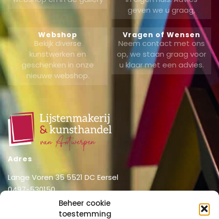
geven we u graag,
Webshop
Vragen of Wensen
Bekijk diverse
Neem contact met ons
kunstwerken en
op, we staan graag voor
geschenken in onze
u klaar met een advies.
nieuwe webshop.
Adres
Lange Voren 35 5521 DC Eersel
0497-530150
06-51326031
Beheer cookie
info@lijstenmakerij vanantwerpen.nl
toestemming