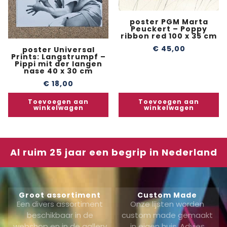
poster PGM Marta
Peuckert – Poppy
ribbon red 100 x 35 cm
€
45,00
poster Universal
Prints: Langstrumpf –
Pippi mit der langen
nase 40 x 30 cm
€
18,00
Toevoegen aan
Toevoegen aan
winkelwagen
winkelwagen
Al ruim 25 jaar een begrip in Nederland
Groot assortiment
Custom Made
Een divers assortiment
Onze lijsten worden
beschikbaar in de
custom made gemaakt
webshop en in de gallery
in eigen huis. Advies