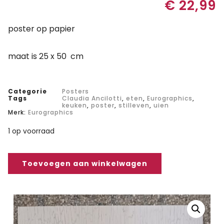
€
22,99
poster op papier
maat is 25 x 50 cm
Categorie
Posters
Tags
Claudia Ancilotti
,
eten
,
Eurographics
,
keuken
,
poster
,
stilleven
,
uien
Merk:
Eurographics
1 op voorraad
Toevoegen aan winkelwagen