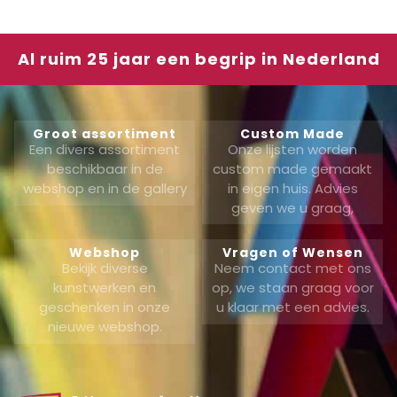
Al ruim 25 jaar een begrip in Nederland
Groot assortiment
Custom Made
Een divers assortiment
Onze lijsten worden
beschikbaar in de
custom made gemaakt
webshop en in de gallery
in eigen huis. Advies
geven we u graag,
Webshop
Vragen of Wensen
Bekijk diverse
Neem contact met ons
kunstwerken en
op, we staan graag voor
geschenken in onze
u klaar met een advies.
nieuwe webshop.