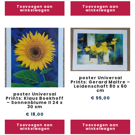
Toevoegen aan
Toevoegen aan
winkelwagen
winkelwagen
poster Universal
Prints: Gerard Maitre –
Leidenschaft 80 x 60
cm
poster Universal
€
55,00
Prints: Klaus Boekhoff
– Sonnenblume II 24 x
30 xm
€
18,00
Toevoegen aan
Toevoegen aan
winkelwagen
winkelwagen