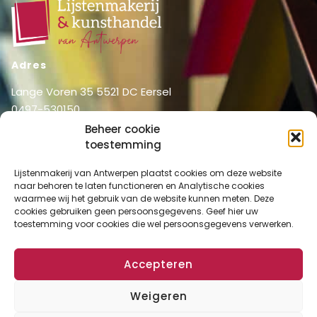
Adres
Lange Voren 35 5521 DC Eersel
0497-530150
06-51326031
Beheer cookie
info@lijstenmakerij vanantwerpen.nl
toestemming
Menu
Lijstenmakerij van Antwerpen plaatst cookies om deze website
naar behoren te laten functioneren en Analytische cookies
Shop
Home
waarmee wij het gebruik van de website kunnen meten. Deze
Over ons
cookies gebruiken geen persoonsgegevens. Geef hier uw
Shop
toestemming voor cookies die wel persoonsgegevens verwerken.
Diensten
Mijn account
Lijstenmakerij
Winkelmand
Accepteren
Contact
Checkout
Weigeren