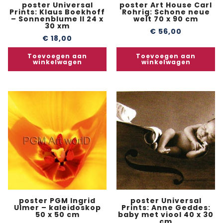
poster Universal
poster Art House Carl
Prints: Klaus Boekhoff
Rohrig: Schone neue
– Sonnenblume II 24 x
welt 70 x 90 cm
30 xm
€
56,00
€
18,00
Toevoegen aan
Toevoegen aan
winkelwagen
winkelwagen
poster PGM Ingrid
poster Universal
Ulmer – kaleidoskop
Prints: Anne Geddes:
50 x 50 cm
baby met viool 40 x 30
cm