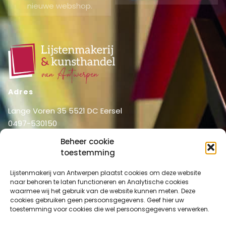
nieuwe webshop.
Adres
Lange Voren 35 5521 DC Eersel
0497-530150
06-51326031
Beheer cookie
info@lijstenmakerij vanantwerpen.nl
toestemming
Menu
Lijstenmakerij van Antwerpen plaatst cookies om deze website
Shop
Home
naar behoren te laten functioneren en Analytische cookies
waarmee wij het gebruik van de website kunnen meten. Deze
Over ons
Shop
cookies gebruiken geen persoonsgegevens. Geef hier uw
Diensten
toestemming voor cookies die wel persoonsgegevens verwerken.
Mijn account
Lijstenmakerij
Winkelmand