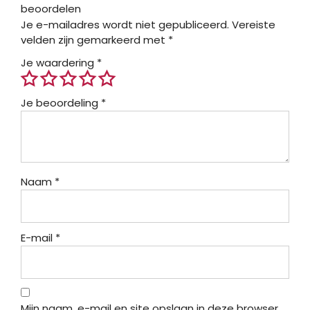
beoordelen
Je e-mailadres wordt niet gepubliceerd.
Vereiste
velden zijn gemarkeerd met
*
Je waardering
*
Je beoordeling
*
Naam
*
E-mail
*
Mijn naam, e-mail en site opslaan in deze browser