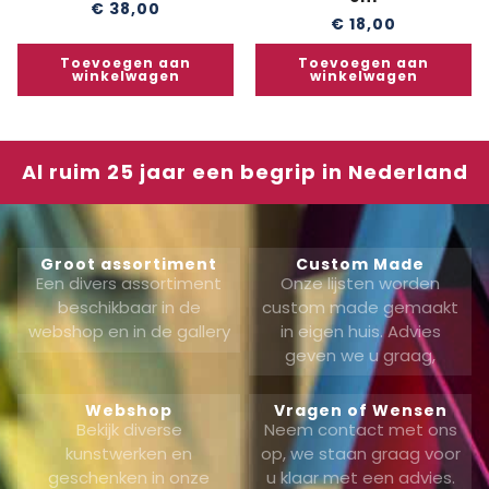
€
38,00
€
18,00
Toevoegen aan
Toevoegen aan
winkelwagen
winkelwagen
Al ruim 25 jaar een begrip in Nederland
Groot assortiment
Custom Made
Een divers assortiment
Onze lijsten worden
beschikbaar in de
custom made gemaakt
webshop en in de gallery
in eigen huis. Advies
geven we u graag,
Webshop
Vragen of Wensen
Bekijk diverse
Neem contact met ons
kunstwerken en
op, we staan graag voor
geschenken in onze
u klaar met een advies.