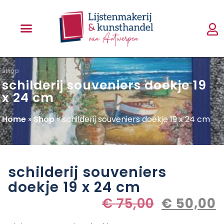
shop
schilderij souveniers doekje 19
x 24 cm
Home
»
Shop
»
schilderij souveniers doekje 19 x 24 cm
schilderij souveniers
doekje 19 x 24 cm
€
75,00
€
50,00