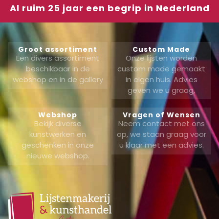
Al ruim 25 jaar een begrip in Nederland
Groot assortiment
Custom Made
Een divers assortiment
Onze lijsten worden
beschikbaar in de
custom made gemaakt
webshop en in de gallery
in eigen huis. Advies
geven we u graag,
Webshop
Vragen of Wensen
Bekijk diverse
Neem contact met ons
kunstwerken en
op, we staan graag voor
geschenken in onze
u klaar met een advies.
nieuwe webshop.