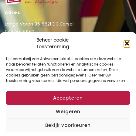
Adres
Lange Voren 35 5521 DC Eersel
0497-530150
06-51326031
Beheer cookie
toestemming
info@lijstenmakerij vanantwerpen.nl
Menu
Lijstenmakerij van Antwerpen plaatst cookies om deze website
naar behoren te laten functioneren en Analytische cookies
Shop
Home
waarmee wij het gebruik van de website kunnen meten. Deze
Over ons
cookies gebruiken geen persoonsgegevens. Geef hier uw
Shop
toestemming voor cookies die wel persoonsgegevens verwerken.
Diensten
Mijn account
Lijstenmakerij
Winkelmand
Accepteren
Contact
Checkout
Weigeren
Bekijk voorkeuren
Algemene Voorwaarden
Disclaimer
Privacy Verklaring
Cookies