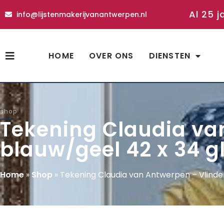
Al 25 j
info@lijstenmakerijvanantwerpen.nl
HOME
OVER ONS
DIENSTEN
shop
Tekening Claudia va
blauw/geel 42 x 34 
Home
»
Shop
»
Tekening Claudia van Antwerpen – Vlinde