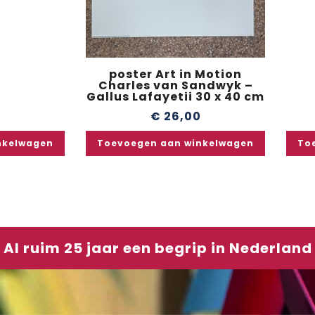
0
poster Art in Motion
Charles van Sandwyk –
Gallus Lafayetii 30 x 40 cm
€
26,00
nkelwagen
Toevoegen aan winkelwagen
To
Al ruim 25 jaar een begrip in Nederland