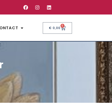
0
ONTACT
€
0,00
r