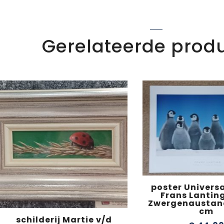
Gerelateerde prod
poster Universa
Frans Lanting
Zwergenaustand
cm
schilderij Martie v/d