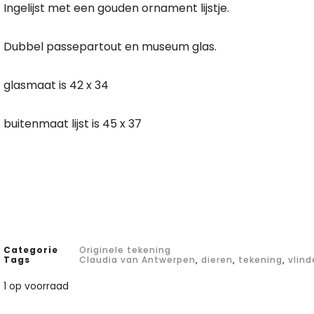
Ingelijst met een gouden ornament lijstje.
Dubbel passepartout en museum glas.
glasmaat is 42 x 34
buitenmaat lijst is 45 x 37
Categorie
Originele tekening
Tags
Claudia van Antwerpen
,
dieren
,
tekening
,
vlind
1 op voorraad