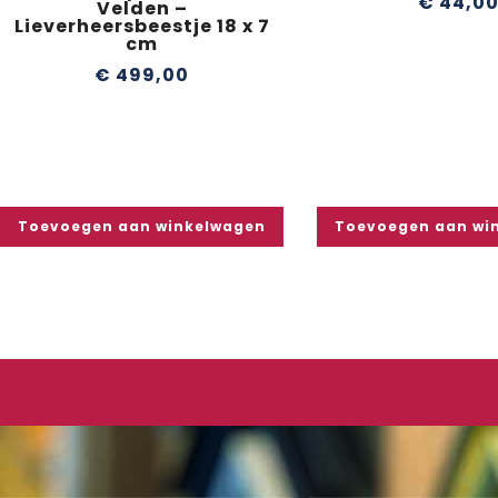
€
44,0
Velden –
Lieverheersbeestje 18 x 7
cm
€
499,00
Toevoegen aan winkelwagen
Toevoegen aan wi