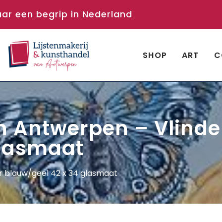
aar een begrip in Nederland
SHOP
ART
C
n Antwerpen – Vlinde
glasmaat
r blauw/geel 42 x 34 glasmaat