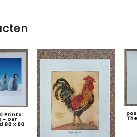
ucten
pos
l Prints:
The
 – Der
 80 x 60