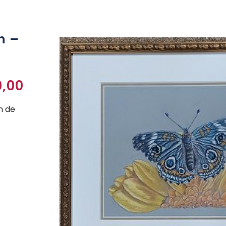
n –
,00
n de