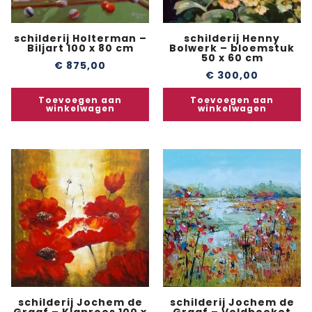
schilderij Holterman –
schilderij Henny
Biljart 100 x 80 cm
Bolwerk – bloemstuk
50 x 60 cm
€
875,00
€
300,00
Toevoegen aan
Toevoegen aan
winkelwagen
winkelwagen
schilderij Jochem de
schilderij Jochem de
Graaf – Klaproos 100 x
Graaf – Veldboeket