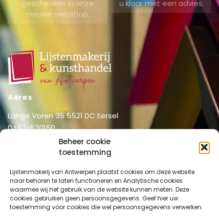
geschenken in onze
u klaar met een advies.
nieuwe webshop.
Adres
Lange Voren 35 5521 DC Eersel
0497-530150
06-51326031
Beheer cookie
toestemming
info@lijstenmakerij vanantwerpen.nl
Menu
Lijstenmakerij van Antwerpen plaatst cookies om deze website
naar behoren te laten functioneren en Analytische cookies
Shop
Home
waarmee wij het gebruik van de website kunnen meten. Deze
Over ons
cookies gebruiken geen persoonsgegevens. Geef hier uw
Shop
toestemming voor cookies die wel persoonsgegevens verwerken.
Diensten
Mijn account