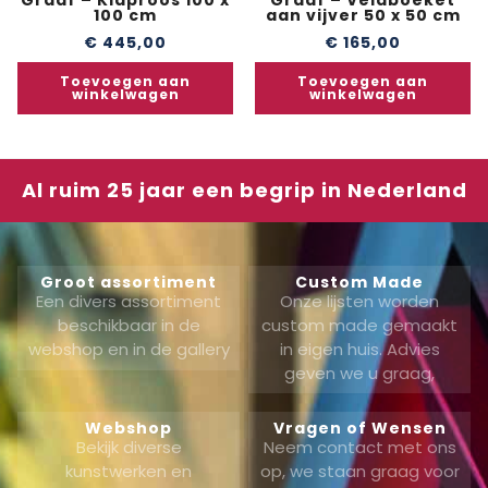
100 cm
aan vijver 50 x 50 cm
€
445,00
€
165,00
Toevoegen aan
Toevoegen aan
winkelwagen
winkelwagen
Al ruim 25 jaar een begrip in Nederland
Groot assortiment
Custom Made
Een divers assortiment
Onze lijsten worden
beschikbaar in de
custom made gemaakt
webshop en in de gallery
in eigen huis. Advies
geven we u graag,
Webshop
Vragen of Wensen
Bekijk diverse
Neem contact met ons
kunstwerken en
op, we staan graag voor