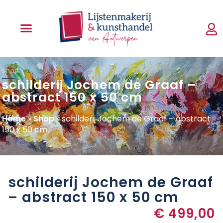
shop
schilderij Jochem de Graaf –
abstract 150 x 50 cm
Home
»
Shop
»
schilderij Jochem de Graaf – abstract
150 x 50 cm
schilderij Jochem de Graaf
– abstract 150 x 50 cm
€
499,00