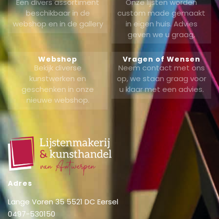
Een divers assortiment
Onze lijsten worden
beschikbaar in de
custom made gemaakt
webshop en in de gallery
in eigen huis. Advies
geven we u graag,
Webshop
Vragen of Wensen
Bekijk diverse
Neem contact met ons
kunstwerken en
op, we staan graag voor
geschenken in onze
u klaar met een advies.
nieuwe webshop.
Adres
Lange Voren 35 5521 DC Eersel
0497-530150