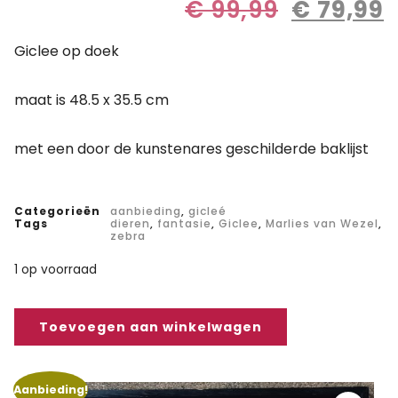
€
99,99
€
79,99
Giclee op doek
maat is 48.5 x 35.5 cm
met een door de kunstenares geschilderde baklijst
Categorieën
aanbieding
,
gicleé
Tags
dieren
,
fantasie
,
Giclee
,
Marlies van Wezel
,
zebra
1 op voorraad
Toevoegen aan winkelwagen
Aanbieding!