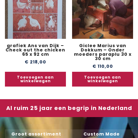
grafiek Ans van Dijk –
Giclee Marius van
Check out the chicken
Dokkum – Onder
65 x 92 cm
moeders paraplu 30 x
30 cm
€
218,00
€
110,00
Toevoegen aan
Toevoegen aan
winkelwagen
winkelwagen
Al ruim 25 jaar een begrip in Nederland
Groot assortiment
Custom Made