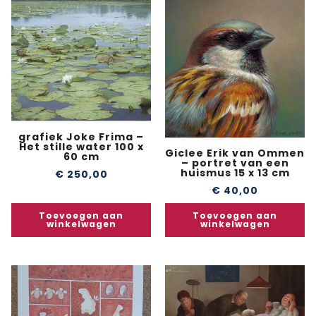
grafiek Joke Frima –
Het stille water 100 x
Giclee Erik van Ommen
60 cm
– portret van een
huismus 15 x 13 cm
€
250,00
€
40,00
Toevoegen aan
Toevoegen aan
winkelwagen
winkelwagen