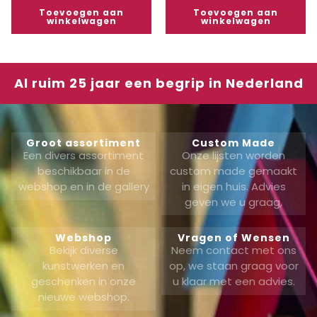
Toevoegen aan
Toevoegen aan
winkelwagen
winkelwagen
Al ruim 25 jaar een begrip in Nederland
Groot assortiment
Custom Made
Een divers assortiment
Onze lijsten worden
beschikbaar in de
custom made gemaakt
webshop en in de gallery
in eigen huis. Advies
geven we u graag,
Webshop
Vragen of Wensen
Bekijk diverse
Neem contact met ons
kunstwerken en
op, we staan graag voor
geschenken in onze
u klaar met een advies.
nieuwe webshop.