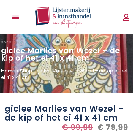
shop
giclee Marlies van Wezel – de
kip of het ei 41 x 41 cm
Home
»
Shop
»
giclee Marlies van Wezel – de kip of het
ei 41 x 41 cm
giclee Marlies van Wezel –
de kip of het ei 41 x 41 cm
€
99,99
€
79,99