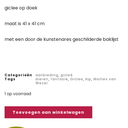
giclee op doek
maat is 41 x 41 cm
met een door de kunstenares geschilderde baklijst
Categorieën
aanbieding
,
gicleé
Tags
dieren
,
fantasie
,
Giclee
,
kip
,
Marlies van
Wezel
1 op voorraad
Toevoegen aan winkelwagen