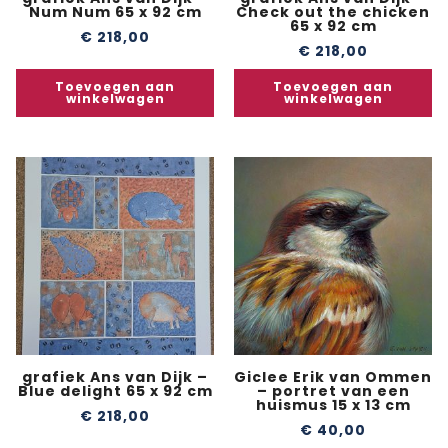
Num Num 65 x 92 cm
Check out the chicken
65 x 92 cm
€
218,00
€
218,00
Toevoegen aan
Toevoegen aan
winkelwagen
winkelwagen
grafiek Ans van Dijk –
Giclee Erik van Ommen
Blue delight 65 x 92 cm
– portret van een
huismus 15 x 13 cm
€
218,00
€
40,00