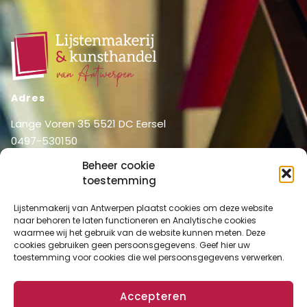
Adres
Lange Voren 35 5521 DC Eersel
0497-530150
06-51326031
Beheer cookie
info@lijstenmakerij vanantwerpen.nl
toestemming
Menu
Lijstenmakerij van Antwerpen plaatst cookies om deze website
Shop
Home
naar behoren te laten functioneren en Analytische cookies
waarmee wij het gebruik van de website kunnen meten. Deze
Over ons
Shop
cookies gebruiken geen persoonsgegevens. Geef hier uw
Diensten
toestemming voor cookies die wel persoonsgegevens verwerken.
Mijn account
Lijstenmakerij
Winkelmand
Contact
Accepteren
Checkout