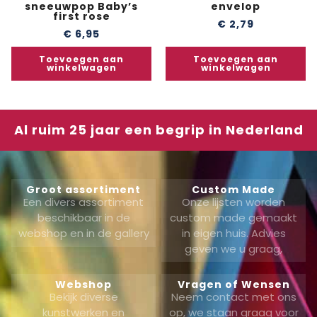
sneeuwpop Baby’s
envelop
first rose
€
2,79
€
6,95
Toevoegen aan
Toevoegen aan
winkelwagen
winkelwagen
Al ruim 25 jaar een begrip in Nederland
Groot assortiment
Custom Made
Een divers assortiment
Onze lijsten worden
beschikbaar in de
custom made gemaakt
webshop en in de gallery
in eigen huis. Advies
geven we u graag,
Webshop
Vragen of Wensen
Bekijk diverse
Neem contact met ons
kunstwerken en
op, we staan graag voor