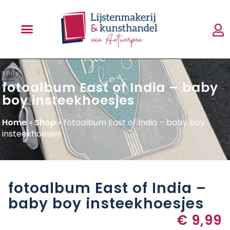
shop
fotoalbum East of India – baby
boy insteekhoesjes
Home
»
Shop
»
fotoalbum East of India – baby boy
insteekhoesjes
fotoalbum East of India –
baby boy insteekhoesjes
€
9,99