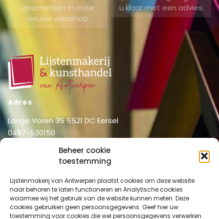
geschenken in onze
u klaar met een advies.
nieuwe webshop.
Adres
Lange Voren 35 5521 DC Eersel
0497-530150
06-51326031
Beheer cookie
info@lijstenmakerij vanantwerpen.nl
toestemming
Menu
Lijstenmakerij van Antwerpen plaatst cookies om deze website
Shop
Home
naar behoren te laten functioneren en Analytische cookies
waarmee wij het gebruik van de website kunnen meten. Deze
Over ons
Shop
cookies gebruiken geen persoonsgegevens. Geef hier uw
Diensten
toestemming voor cookies die wel persoonsgegevens verwerken.
Mijn account