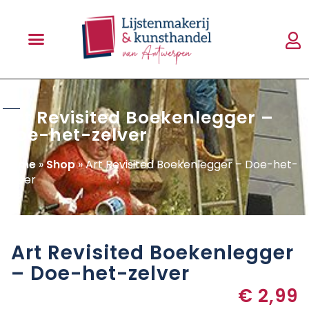
shop
Art Revisited Boekenlegger –
Doe-het-zelver
Home
»
Shop
»
Art Revisited Boekenlegger – Doe-het-
zelver
Art Revisited Boekenlegger
– Doe-het-zelver
€
2,99