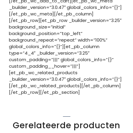
[/et_pb_wc_add_to_cart][et_pb_wc_meta
_builder_version=”3.0.47″ global_colors_info=”{}”]
[/et_pb_wc_meta][/et_pb_column]
[/et_pb_row][et_pb_row _builder_version=”3.25″
background_size=”initial”
background_position=”top_left”
background_repeat=”repeat” width=”100%”
global_colors_info=”{}”][et_pb_column
type=”4_4″ _builder_version=”3.25″
custom_padding=”|||” global_colors_info=”{}”
custom_padding__hover=”|||”]
[et_pb_wc_related_products
_builder_version=”3.0.47″ global_colors_info=”{}”]
[/et_pb_wc_related_products][/et_pb_column]
[/et_pb_row][/et_pb_section]
Gerelateerde producten