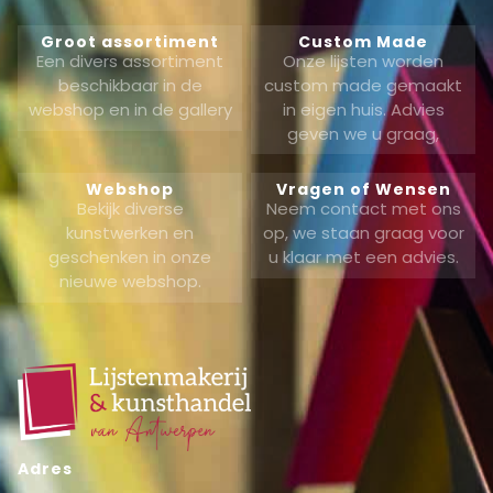
Groot assortiment
Custom Made
Een divers assortiment
Onze lijsten worden
beschikbaar in de
custom made gemaakt
webshop en in de gallery
in eigen huis. Advies
geven we u graag,
Webshop
Vragen of Wensen
Bekijk diverse
Neem contact met ons
kunstwerken en
op, we staan graag voor
geschenken in onze
u klaar met een advies.
nieuwe webshop.
Adres