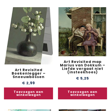
Art Revisited map
Marius van Dokkum –
Liefde vergaat niet
Art Revisited
(insteekhoes)
Boekenlegger –
Sneeuwbessen
€
5,25
€
2,99
Toevoegen aan
Toevoegen aan
winkelwagen
winkelwagen