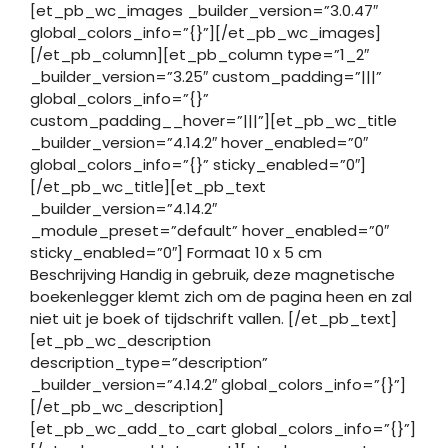
[et_pb_wc_images _builder_version=”3.0.47″
global_colors_info=”{}”][/et_pb_wc_images]
[/et_pb_column][et_pb_column type=”1_2″
_builder_version=”3.25″ custom_padding=”|||”
global_colors_info=”{}”
custom_padding__hover=”|||”][et_pb_wc_title
_builder_version=”4.14.2″ hover_enabled=”0″
global_colors_info=”{}” sticky_enabled=”0″]
[/et_pb_wc_title][et_pb_text
_builder_version=”4.14.2″
_module_preset=”default” hover_enabled=”0″
sticky_enabled=”0″] Formaat 10 x 5 cm
Beschrijving Handig in gebruik, deze magnetische
boekenlegger klemt zich om de pagina heen en zal
niet uit je boek of tijdschrift vallen. [/et_pb_text]
[et_pb_wc_description
description_type=”description”
_builder_version=”4.14.2″ global_colors_info=”{}”]
[/et_pb_wc_description]
[et_pb_wc_add_to_cart global_colors_info=”{}”]