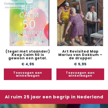
(tegel met staander)
Art Revisited Map
Keep Calm 50 is
Marius van Dokkum –
gewoon een getal.
de druppel
€
4,95
€
5,95
Toevoegen aan
Toevoegen aan
winkelwagen
winkelwagen
Al ruim 25 jaar een begrip in Nederland