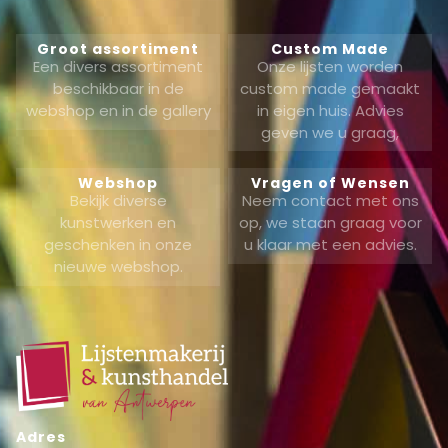
Groot assortiment
Custom Made
Een divers assortiment
Onze lijsten worden
beschikbaar in de
custom made gemaakt
webshop en in de gallery
in eigen huis. Advies
geven we u graag,
Webshop
Vragen of Wensen
Bekijk diverse
Neem contact met ons
kunstwerken en
op, we staan graag voor
geschenken in onze
u klaar met een advies.
nieuwe webshop.
Adres