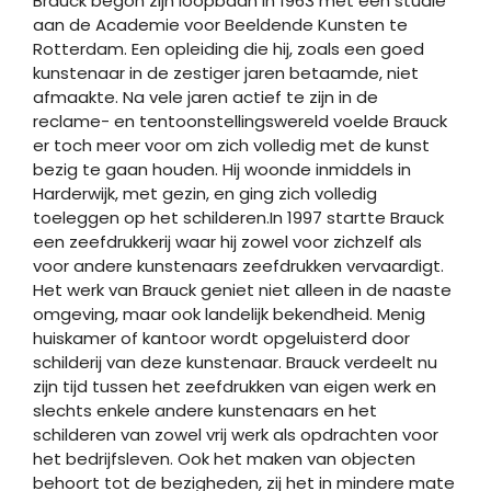
Brauck begon zijn loopbaan in 1963 met een studie
aan de Academie voor Beeldende Kunsten te
Rotterdam. Een opleiding die hij, zoals een goed
kunstenaar in de zestiger jaren betaamde, niet
afmaakte. Na vele jaren actief te zijn in de
reclame- en tentoonstellingswereld voelde Brauck
er toch meer voor om zich volledig met de kunst
bezig te gaan houden. Hij woonde inmiddels in
Harderwijk, met gezin, en ging zich volledig
toeleggen op het schilderen.In 1997 startte Brauck
een zeefdrukkerij waar hij zowel voor zichzelf als
voor andere kunstenaars zeefdrukken vervaardigt.
Het werk van Brauck geniet niet alleen in de naaste
omgeving, maar ook landelijk bekendheid. Menig
huiskamer of kantoor wordt opgeluisterd door
schilderij van deze kunstenaar. Brauck verdeelt nu
zijn tijd tussen het zeefdrukken van eigen werk en
slechts enkele andere kunstenaars en het
schilderen van zowel vrij werk als opdrachten voor
het bedrijfsleven. Ook het maken van objecten
behoort tot de bezigheden, zij het in mindere mate