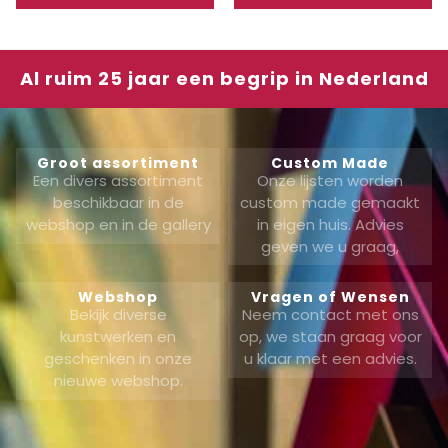
Al ruim 25 jaar een begrip in Nederland
Groot assortiment
Custom Made
Een divers assortiment
Onze lijsten worden
beschikbaar in de
custom made gemaakt
webshop en in de gallery
in eigen huis. Advies
geven we u graag,
Webshop
Vragen of Wensen
Bekijk diverse
Neem contact met ons
kunstwerken en
op, we staan graag voor
geschenken in onze
u klaar met een advies.
nieuwe webshop.