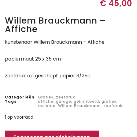
€
45,00
Willem Brauckmann –
Affiche
kunstenaar Willem Brauckmann – Affiche
papiermaat 25 x 35 cm
zeefdruk op geschept papier 3/250
Categorieën
Grafiek
,
zeefdruk
Tags
affiche
,
garage
,
gelimiteerd
,
grafiek
,
reclame
,
Willem Brauckmann
,
zeefdruk
1 op voorraad
Toevoegen aan winkelwagen