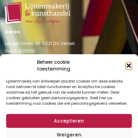
Adres
Lange Voren 35 5521 DC Eersel
0497-530150
06-51326031
Beheer cookie
info@lijstenmakerij vanantwerpen.nl
toestemming
Menu
Lijstenmakerij van Antwerpen plaatst cookies om deze website
Shop
Home
naar behoren te laten functioneren en Analytische cookies
waarmee wij het gebruik van de website kunnen meten. Deze
Over ons
Shop
cookies gebruiken geen persoonsgegevens. Geef hier uw
Diensten
toestemming voor cookies die wel persoonsgegevens verwerken.
Mijn account
Lijstenmakerij
Winkelmand
Contact
Accepteren
Checkout
Weigeren