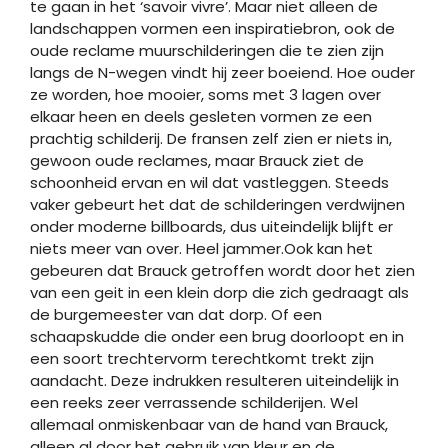
te gaan in het ‘savoir vivre’. Maar niet alleen de
landschappen vormen een inspiratiebron, ook de
oude reclame muurschilderingen die te zien zijn
langs de N-wegen vindt hij zeer boeiend. Hoe ouder
ze worden, hoe mooier, soms met 3 lagen over
elkaar heen en deels gesleten vormen ze een
prachtig schilderij. De fransen zelf zien er niets in,
gewoon oude reclames, maar Brauck ziet de
schoonheid ervan en wil dat vastleggen. Steeds
vaker gebeurt het dat de schilderingen verdwijnen
onder moderne billboards, dus uiteindelijk blijft er
niets meer van over. Heel jammer.Ook kan het
gebeuren dat Brauck getroffen wordt door het zien
van een geit in een klein dorp die zich gedraagt als
de burgemeester van dat dorp. Of een
schaapskudde die onder een brug doorloopt en in
een soort trechtervorm terechtkomt trekt zijn
aandacht. Deze indrukken resulteren uiteindelijk in
een reeks zeer verrassende schilderijen. Wel
allemaal onmiskenbaar van de hand van Brauck,
alleen al door het gebruik van kleur en de