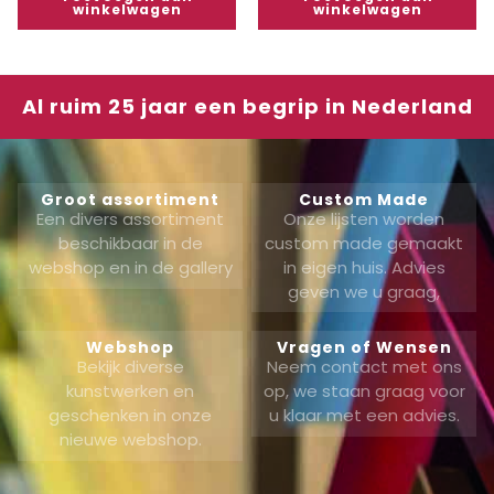
winkelwagen
winkelwagen
Al ruim 25 jaar een begrip in Nederland
Groot assortiment
Custom Made
Een divers assortiment
Onze lijsten worden
beschikbaar in de
custom made gemaakt
webshop en in de gallery
in eigen huis. Advies
geven we u graag,
Webshop
Vragen of Wensen
Bekijk diverse
Neem contact met ons
kunstwerken en
op, we staan graag voor
geschenken in onze
u klaar met een advies.
nieuwe webshop.