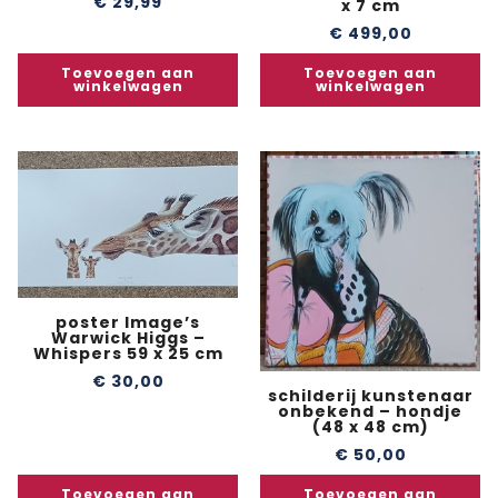
€
29,99
x 7 cm
€
499,00
Toevoegen aan
Toevoegen aan
winkelwagen
winkelwagen
poster Image’s
Warwick Higgs –
Whispers 59 x 25 cm
€
30,00
schilderij kunstenaar
onbekend – hondje
(48 x 48 cm)
€
50,00
Toevoegen aan
Toevoegen aan