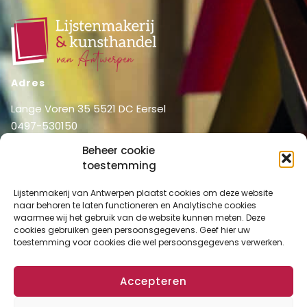
Adres
Lange Voren 35 5521 DC Eersel
0497-530150
06-51326031
Beheer cookie
info@lijstenmakerij vanantwerpen.nl
toestemming
Menu
Lijstenmakerij van Antwerpen plaatst cookies om deze website
Shop
Home
naar behoren te laten functioneren en Analytische cookies
waarmee wij het gebruik van de website kunnen meten. Deze
Over ons
Shop
cookies gebruiken geen persoonsgegevens. Geef hier uw
Diensten
toestemming voor cookies die wel persoonsgegevens verwerken.
Mijn account
Lijstenmakerij
Winkelmand
Contact
Accepteren
Checkout