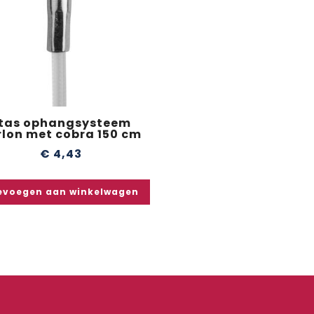
tas ophangsysteem
rlon met cobra 150 cm
€
4,43
evoegen aan winkelwagen