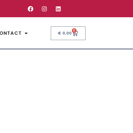
0
ONTACT
€
0,00
S 150 cm