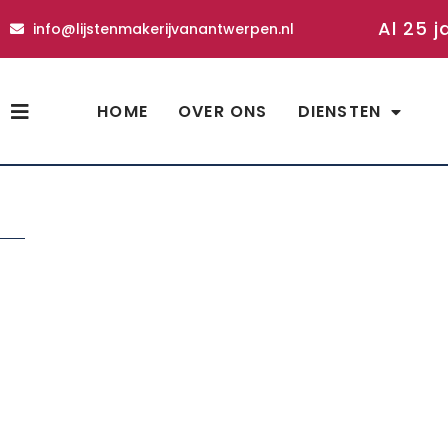
Al 25 j
info@lijstenmakerijvanantwerpen.nl
HOME
OVER ONS
DIENSTEN
shop
Stas ophangsysteem 
Home
»
Shop
»
Stas ophangsysteem perlon koord met L