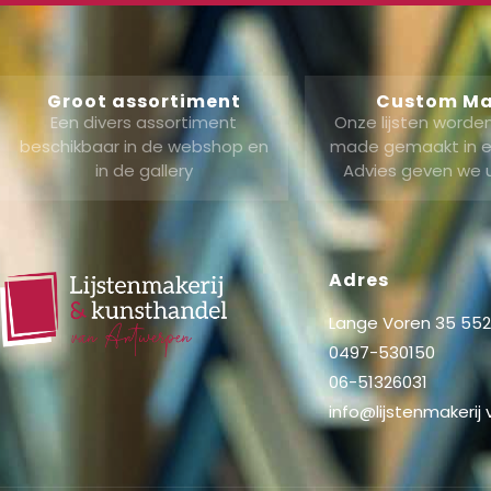
Groot assortiment
Custom M
Een divers assortiment
Onze lijsten word
beschikbaar in de webshop en
made gemaakt in ei
in de gallery
Advies geven we 
Adres
Lange Voren 35 5521
0497-530150
06-51326031
info@lijstenmakerij