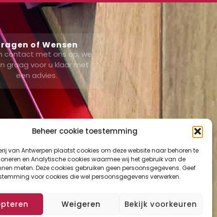
ragen of Wensen
 contact met ons op, we
n graag voor u klaar met
een advies.
Beheer cookie toestemming
erij van Antwerpen plaatst cookies om deze website naar behoren te
ount
tioneren en Analytische cookies waarmee wij het gebruik van de
nnen meten. Deze cookies gebruiken geen persoonsgegevens. Geef
mand
estemming voor cookies die wel persoonsgegevens verwerken.
ut
epteren
Weigeren
Bekijk voorkeuren