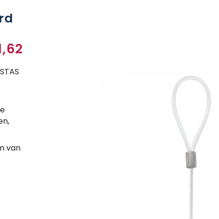
rd
1,62
 STAS
De
en,
em van