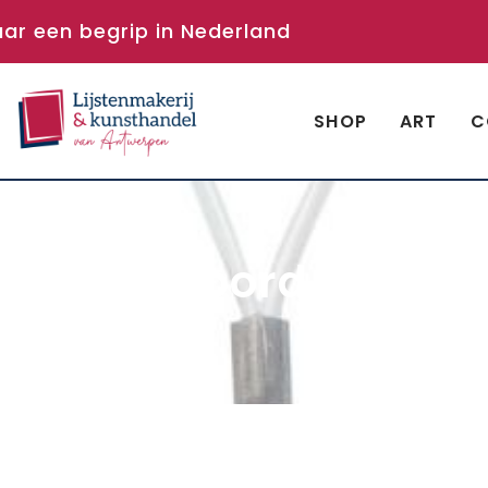
aar een begrip in Nederland
SHOP
ART
C
perlon koord met LU
US 150 cm