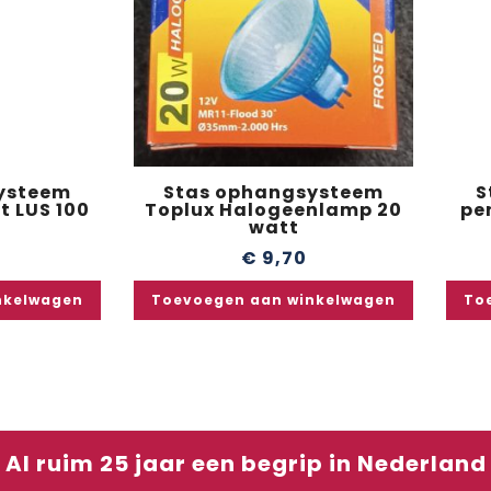
ysteem
Stas ophangsysteem
S
t LUS 100
Toplux Halogeenlamp 20
pe
watt
€
9,70
nkelwagen
Toevoegen aan winkelwagen
To
Al ruim 25 jaar een begrip in Nederland