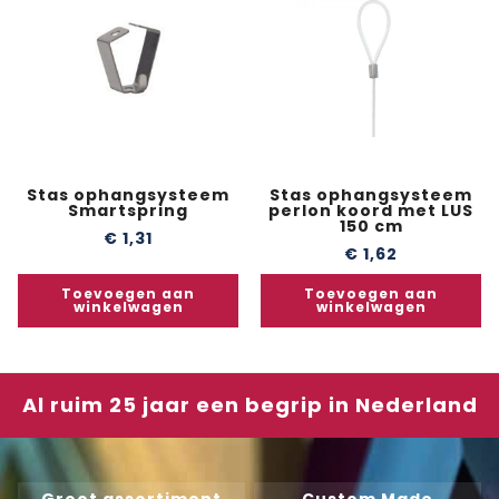
Stas ophangsysteem
Stas ophangsysteem
Smartspring
perlon koord met LUS
150 cm
€
1,31
€
1,62
Toevoegen aan
Toevoegen aan
winkelwagen
winkelwagen
Al ruim 25 jaar een begrip in Nederland
Groot assortiment
Custom Made