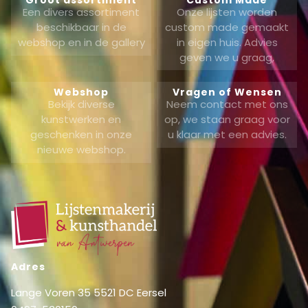
Een divers assortiment
Onze lijsten worden
beschikbaar in de
custom made gemaakt
webshop en in de gallery
in eigen huis. Advies
geven we u graag,
Webshop
Vragen of Wensen
Bekijk diverse
Neem contact met ons
kunstwerken en
op, we staan graag voor
geschenken in onze
u klaar met een advies.
nieuwe webshop.
Adres
Lange Voren 35 5521 DC Eersel