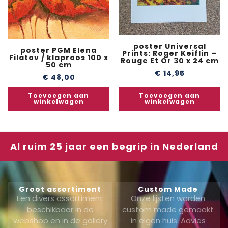
poster Universal
poster PGM Elena
Prints: Roger Keiflin –
Filatov / klaproos 100 x
Rouge Et Or 30 x 24 cm
50 cm
€
14,95
€
48,00
Toevoegen aan
Toevoegen aan
winkelwagen
winkelwagen
Al ruim 25 jaar een begrip in Nederland
Groot assortiment
Custom Made
Een divers assortiment
Onze lijsten worden
beschikbaar in de
custom made gemaakt
webshop en in de gallery
in eigen huis. Advies