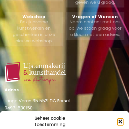
geven we u graag,
Webshop
Vragen of Wensen
Bekijk diverse
Neem contact met ons
kunstwerken en
op, we staan graag voor
geschenken in onze
u klaar met een advies.
nieuwe webshop.
Adres
Lange Voren 35 5521 DC Eersel
0497-530150
06-51326031
Beheer cookie
info@lijstenmakerij vanantwerpen.nl
toestemming