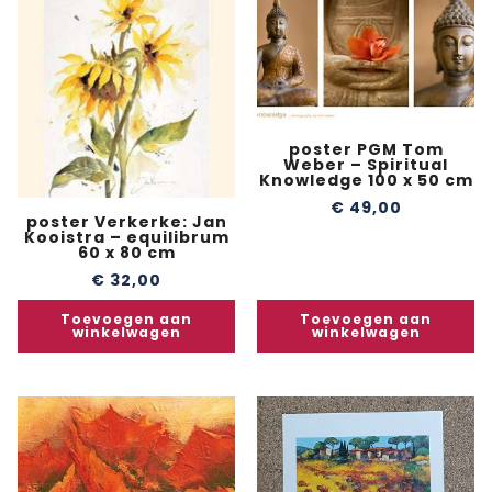
poster PGM Tom
Weber – Spiritual
Knowledge 100 x 50 cm
€
49,00
poster Verkerke: Jan
Kooistra – equilibrum
60 x 80 cm
€
32,00
Toevoegen aan
Toevoegen aan
winkelwagen
winkelwagen