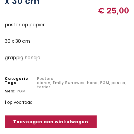
x 30 cm
€
25,00
poster op papier
30 x 30 cm
grappig hondje
Categorie
Posters
Tags
dieren
,
Emily Burrowes
,
hond
,
PGM
,
poster
,
terrier
Merk:
PGM
1 op voorraad
Toevoegen aan winkelwagen