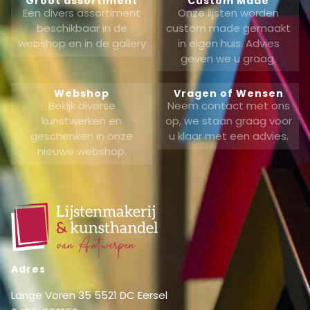
Groot assortiment
Custom Made
Een divers assortiment
Onze lijsten worden
beschikbaar in de
custom made gemaakt
webshop en in de gallery
in eigen huis. Advies
geven we u graag,
Webshop
Vragen of Wensen
Bekijk diverse
Neem contact met ons
kunstwerken en
op, we staan graag voor
geschenken in onze
u klaar met een advies.
nieuwe webshop.
Adres
Lange Voren 35 5521 DC Eersel