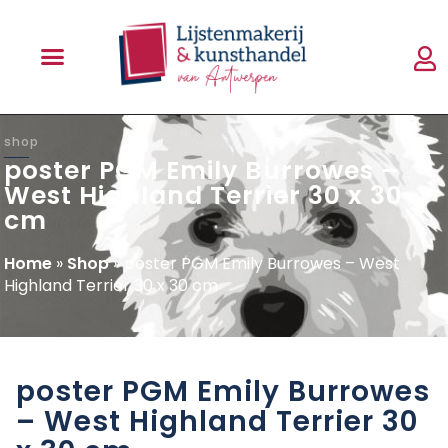
shop
poster PGM Emily Burrowes –
West Highland Terrier 30 x 30
cm
Home
»
Shop
»
poster PGM Emily Burrowes – West
Highland Terrier 30 x 30 cm
poster PGM Emily Burrowes
– West Highland Terrier 30