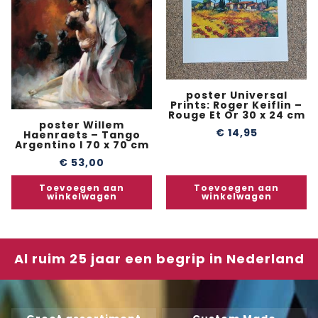
poster Universal
Prints: Roger Keiflin –
Rouge Et Or 30 x 24 cm
poster Willem
€
14,95
Haenraets – Tango
Argentino I 70 x 70 cm
€
53,00
Toevoegen aan
Toevoegen aan
winkelwagen
winkelwagen
Al ruim 25 jaar een begrip in Nederland