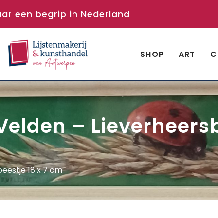
aar een begrip in Nederland
SHOP
ART
C
 Velden – Lieverheers
beestje 18 x 7 cm