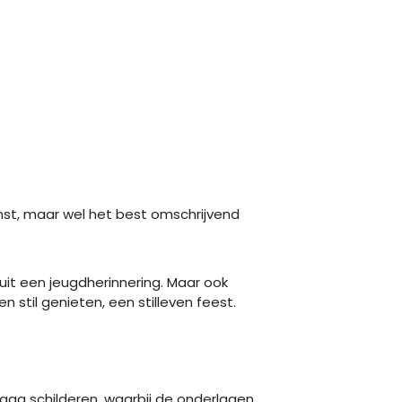
kunst, maar wel het best omschrijvend
uit een jeugdherinnering. Maar ook
stil genieten, een stilleven feest.
laag schilderen, waarbij de onderlagen