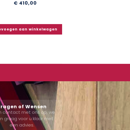
€
410,00
evoegen aan winkelwagen
ragen of Wensen
 contact met ons op, we
n graag voor u klaar met
een advies.