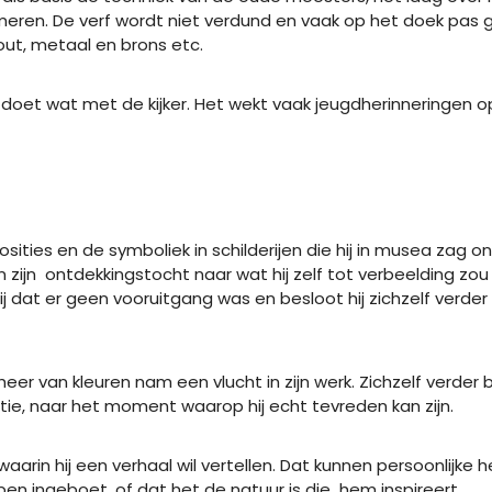
eren. De verf wordt niet verdund en vaak op het doek pa
out, metaal en brons etc.
doet wat met de kijker. Het wekt vaak jeugdherinneringen op.
M
ities en de symboliek in schilderijen die hij in musea zag
 zijn
ontdekkingstocht naar wat hij zelf tot verbeelding z
j dat er geen vooruitgang was en besloot hij zichzelf verde
eer van kleuren nam een vlucht in zijn werk. Zichzelf verder 
tie, naar het moment waarop hij echt tevreden kan zijn.
waarin hij een verhaal wil vertellen. Dat kunnen persoonlijke 
ben ingeboet, of dat het de natuur is die
hem inspireert.