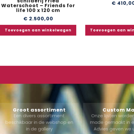
schilderij Fried
€
410,0
Waterschoot – Friends for
life 100 x 120 cm
€
2.500,00
Toevoegen aan winkelwagen
Toevoegen aan wi
Groot assortiment
Custom M
Een divers assortiment
Onze lijsten word
beschikbaar in de webshop en
made gemaakt in ei
in de gallery
Advies geven we 