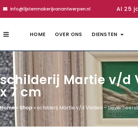
Al 25 j
info@lijstenmakerijvanantwerpen.nl
HOME
OVER ONS
DIENSTEN
shop
schilderij Martie v/d
x 7 cm
Home
»
Shop
»
schilderij Martie v/d Velden – Lieverheers