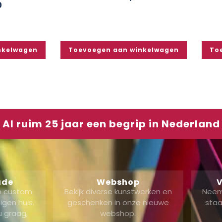
0
nkelwagen
Toevoegen aan winkelwagen
To
Al ruim 25 jaar een begrip in Nederland
ade
Webshop
V
en custom
Bekijk diverse kunstwerken en
Neem
gen huis.
geschenken in onze nieuwe
staa
u graag,
webshop.