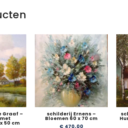
ucten
e Graaf –
schilderij Ernens –
sc
 met
Bloemen 60 x 70 cm
Hu
 x 50 cm
€
470,00