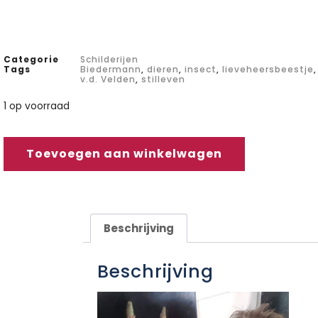
Categorie
Schilderijen
Tags
Biedermann
,
dieren
,
insect
,
lieveheersbeestje
v.d. Velden
,
stilleven
1 op voorraad
Toevoegen aan winkelwagen
Beschrijving
Beschrijving