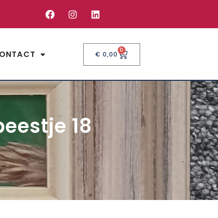
0
ONTACT
€
0,00
beestje 18