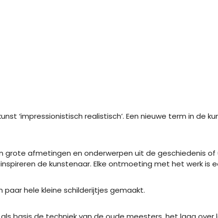
unst ‘impressionistisch realistisch’. Een nieuwe term in de 
hun grote afmetingen en onderwerpen uit de geschiedenis of 
pireren de kunstenaar. Elke ontmoeting met het werk is een 
 paar hele kleine schilderijtjes gemaakt.
 als basis de techniek van de oude meesters, het laag over 