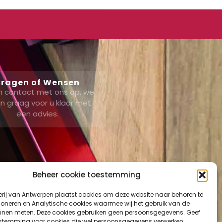
ragen of Wensen
 contact met ons op, we
n graag voor u klaar met
een advies.
Beheer cookie toestemming
erij van Antwerpen plaatst cookies om deze website naar behoren te
ount
tioneren en Analytische cookies waarmee wij het gebruik van de
nnen meten. Deze cookies gebruiken geen persoonsgegevens. Geef
mand
estemming voor cookies die wel persoonsgegevens verwerken.