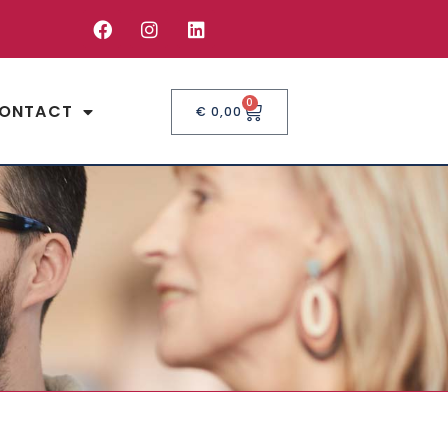
0
ONTACT
€
0,00