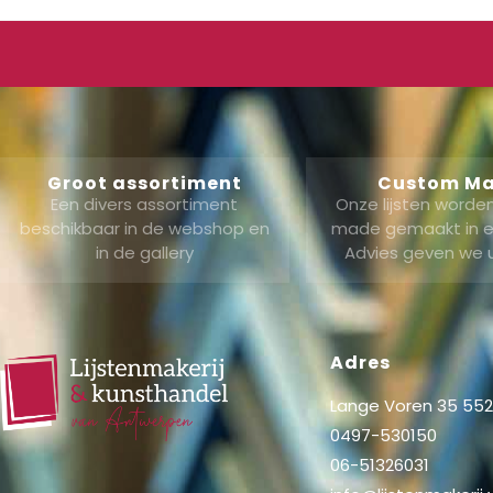
Groot assortiment
Custom M
Een divers assortiment
Onze lijsten word
beschikbaar in de webshop en
made gemaakt in ei
in de gallery
Advies geven we 
Adres
Lange Voren 35 5521
0497-530150
06-51326031