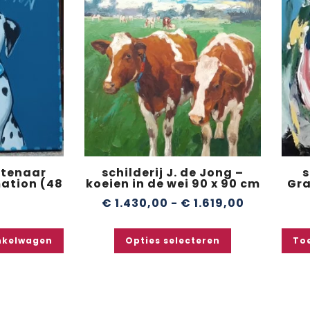
stenaar
schilderij J. de Jong –
s
ation (48
koeien in de wei 90 x 90 cm
Gra
€
1.430,00
-
€
1.619,00
0
nkelwagen
Opties selecteren
To