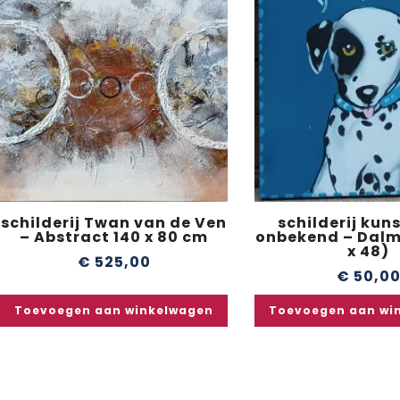
schilderij Twan van de Ven
schilderij kun
– Abstract 140 x 80 cm
onbekend – Dalm
x 48)
€
525,00
€
50,0
Toevoegen aan winkelwagen
Toevoegen aan wi