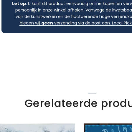
Let op
. U kunt dit product eenvoudig online kopen en ver
persoonlijk in onze winkel afhalen. Vanwege de kwetsbaa
van de kunstwerken en de fluctuerende hoge verzendko
bieden wij
geen
verzending via de post aan. Local Pick
Gerelateerde prod