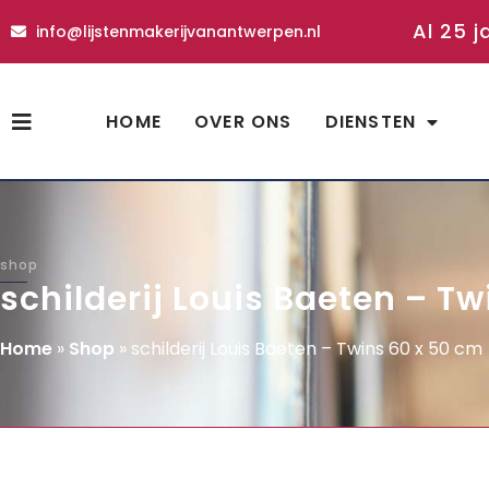
Al 25 j
info@lijstenmakerijvanantwerpen.nl
HOME
OVER ONS
DIENSTEN
shop
schilderij Louis Baeten – T
Home
»
Shop
»
schilderij Louis Baeten – Twins 60 x 50 cm