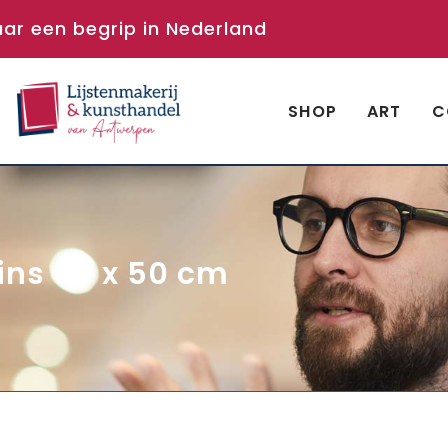
aar een begrip in Nederland
SHOP
ART
C
wins 60 x 50 cm