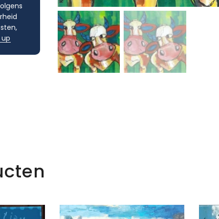
volgens
rheid
sten,
 up
ucten