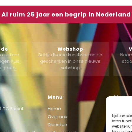
Al ruim 25 jaar een begrip in Nederland
ade
Webshop
V
en custom
Bekijk diverse kunstwerken en
Neem
gen huis.
geschenken in onze nieuwe
staa
u graag,
webshop.
Menu
Shop
 DC Eersel
Home
Shop
Lijstenmak
Over ons
Mijn acc
laten func
Diensten
website ku
Winkel
hier uw to