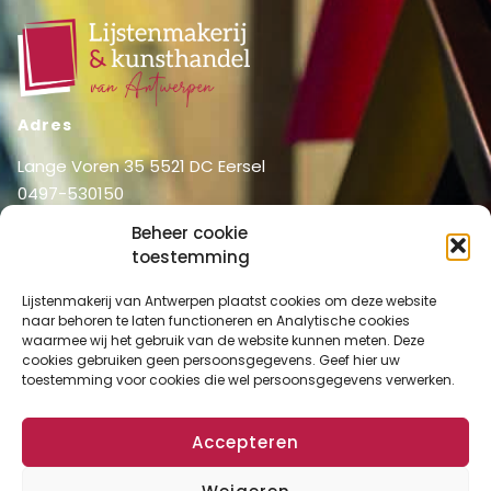
Adres
Lange Voren 35 5521 DC Eersel
0497-530150
06-51326031
Beheer cookie
info@lijstenmakerij vanantwerpen.nl
toestemming
Menu
Lijstenmakerij van Antwerpen plaatst cookies om deze website
Shop
Home
naar behoren te laten functioneren en Analytische cookies
waarmee wij het gebruik van de website kunnen meten. Deze
Over ons
Shop
cookies gebruiken geen persoonsgegevens. Geef hier uw
Diensten
toestemming voor cookies die wel persoonsgegevens verwerken.
Mijn account
Lijstenmakerij
Winkelmand
Contact
Accepteren
Checkout