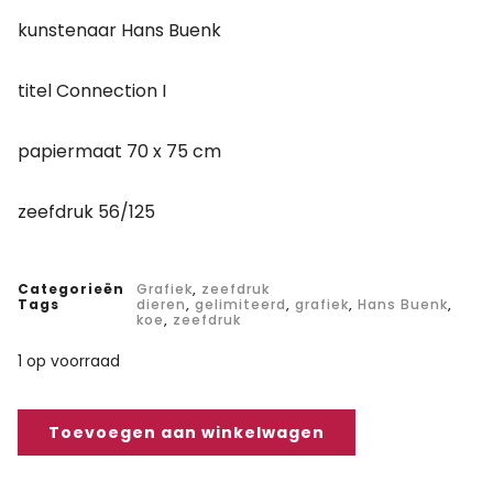
kunstenaar Hans Buenk
titel Connection I
papiermaat 70 x 75 cm
zeefdruk 56/125
Categorieën
Grafiek
,
zeefdruk
Tags
dieren
,
gelimiteerd
,
grafiek
,
Hans Buenk
,
koe
,
zeefdruk
1 op voorraad
Toevoegen aan winkelwagen