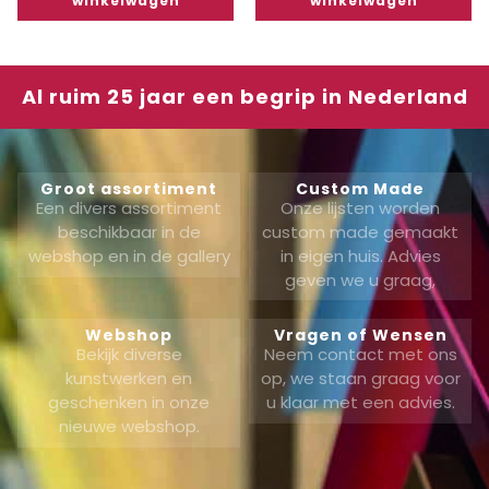
winkelwagen
winkelwagen
Al ruim 25 jaar een begrip in Nederland
Groot assortiment
Custom Made
Een divers assortiment
Onze lijsten worden
beschikbaar in de
custom made gemaakt
webshop en in de gallery
in eigen huis. Advies
geven we u graag,
Webshop
Vragen of Wensen
Bekijk diverse
Neem contact met ons
kunstwerken en
op, we staan graag voor
geschenken in onze
u klaar met een advies.
nieuwe webshop.