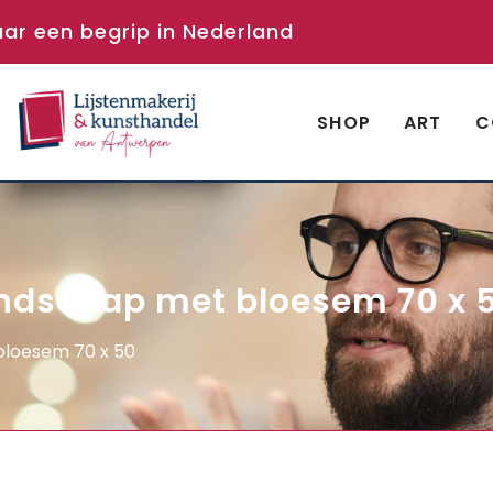
aar een begrip in Nederland
SHOP
ART
C
Landschap met bloesem 70 x 
bloesem 70 x 50