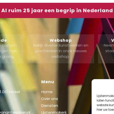
Al ruim 25 jaar een begrip in Nederland
ade
Webshop
V
en custom
Bekijk diverse kunstwerken en
Neem
gen huis.
geschenken in onze nieuwe
staa
u graag,
webshop.
Menu
Shop
 DC Eersel
Home
Shop
Lijstenmak
Over ons
Mijn acc
laten func
website ku
Diensten
Winkel
hier uw to
 vanantwerpen.nl
Lijstenmakerij