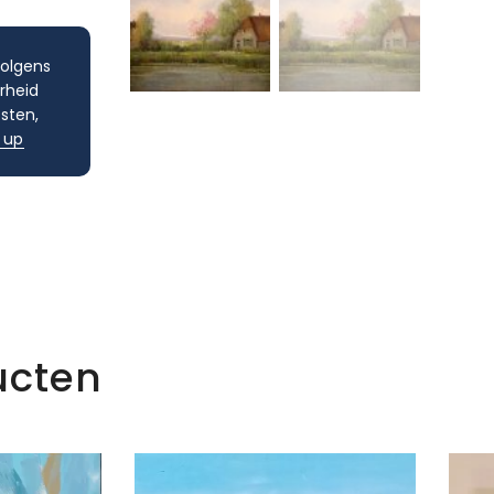
volgens
rheid
sten,
 up
ucten