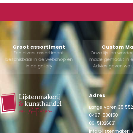
Groot assortiment
Custom M
Een divers assortiment
Onze lijsten word
beschikbaar in de webshop en
made gemaakt in ei
in de gallery
Advies geven we 
Adres
Lange Voren 35 5521
0497-530150
06-51326031
info@lijstenmakerij