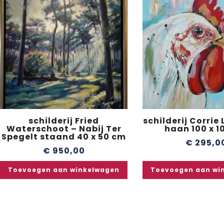
schilderij Fried
schilderij Corrie
Waterschoot – Nabij Ter
haan 100 x 1
Spegelt staand 40 x 50 cm
€
295,0
€
950,00
Toevoegen aan winkelwagen
Toevoegen aan wi