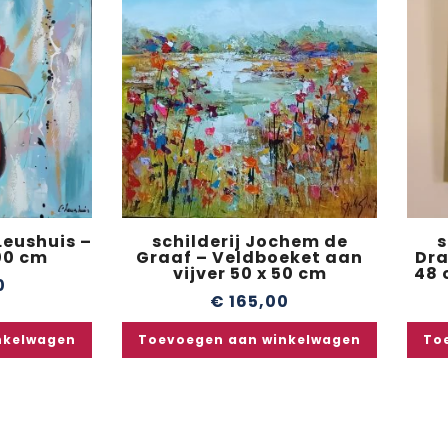
 Leushuis –
schilderij Jochem de
s
00 cm
Graaf – Veldboeket aan
Dra
vijver 50 x 50 cm
48 
0
€
165,00
nkelwagen
Toevoegen aan winkelwagen
To