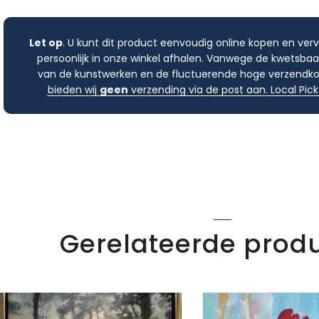
Let op
. U kunt dit product eenvoudig online kopen en ver
persoonlijk in onze winkel afhalen. Vanwege de kwetsbaa
van de kunstwerken en de fluctuerende hoge verzendko
bieden wij
geen
verzending via de post aan. Local Pick
Gerelateerde prod