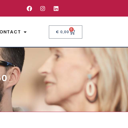
0
ONTACT
€
0,00
50