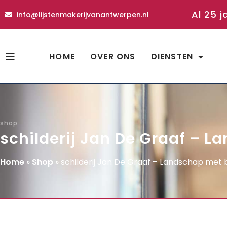
Al 25 j
info@lijstenmakerijvanantwerpen.nl
HOME
OVER ONS
DIENSTEN
shop
schilderij Jan De Graaf – 
Home
»
Shop
»
schilderij Jan De Graaf – Landschap met 