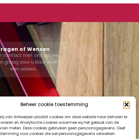
ragen of Wensen
 contact met ons op, we
n graag voor u klaar met
een advies.
Beheer cookie toestemming
erij van Antwerpen plaatst cookies om deze website naar behoren te
ount
tioneren en Analytische cookies waarmee wij het gebruik van de
nnen meten. Deze cookies gebruiken geen persoonsgegevens. Geef
mand
estemming voor cookies die wel persoonsgegevens verwerken.