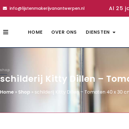
Al 25 j
info@lijstenmakerijvanantwerpen.nl
HOME
OVER ONS
DIENSTEN
shop
schilderij Kitty Dillen – To
Home
»
Shop
»
schilderij Kitty Dillen – Tomaten 40 x 30 