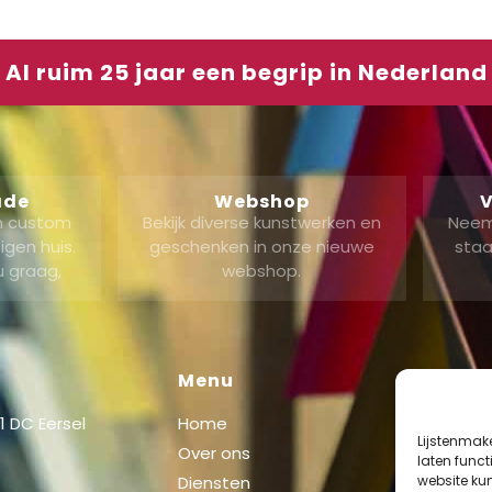
Al ruim 25 jaar een begrip in Nederland
ade
Webshop
V
en custom
Bekijk diverse kunstwerken en
Neem
gen huis.
geschenken in onze nieuwe
staa
u graag,
webshop.
Menu
Shop
 DC Eersel
Home
Shop
Lijstenmak
Over ons
Mijn acc
laten func
website ku
Diensten