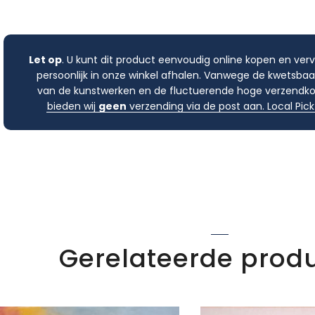
Let op
. U kunt dit product eenvoudig online kopen en ver
persoonlijk in onze winkel afhalen. Vanwege de kwetsbaa
van de kunstwerken en de fluctuerende hoge verzendko
bieden wij
geen
verzending via de post aan. Local Pick
Gerelateerde prod