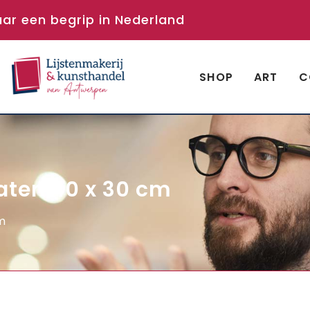
aar een begrip in Nederland
SHOP
ART
C
maten 40 x 30 cm
cm