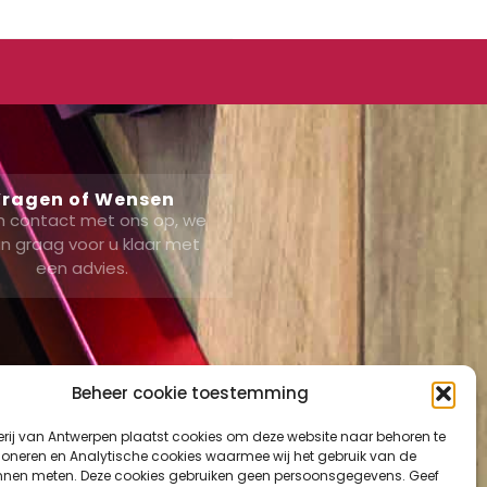
ragen of Wensen
 contact met ons op, we
n graag voor u klaar met
een advies.
Beheer cookie toestemming
erij van Antwerpen plaatst cookies om deze website naar behoren te
ount
tioneren en Analytische cookies waarmee wij het gebruik van de
nnen meten. Deze cookies gebruiken geen persoonsgegevens. Geef