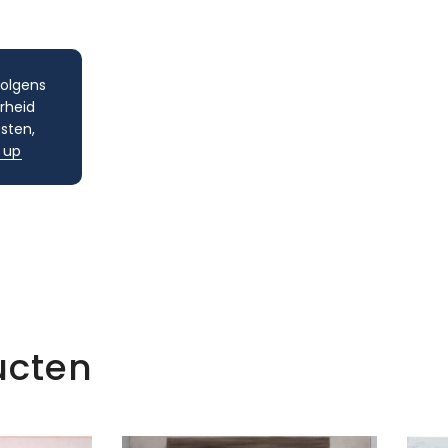
volgens
rheid
sten,
 up
ucten