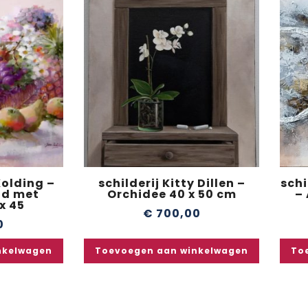
Kolding –
schilderij Kitty Dillen –
schi
nd met
Orchidee 40 x 50 cm
–
x 45
€
700,00
0
nkelwagen
Toevoegen aan winkelwagen
To