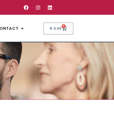
0
ONTACT
€
0,00