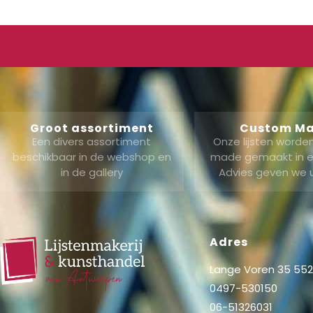
Groot assortiment
Custom M
Een divers assortiment
Onze lijsten word
beschikbaar in de webshop en
made gemaakt in ei
in de gallery
Advies geven we 
Adres
Lange Voren 35 5521
0497-530150
06-51326031