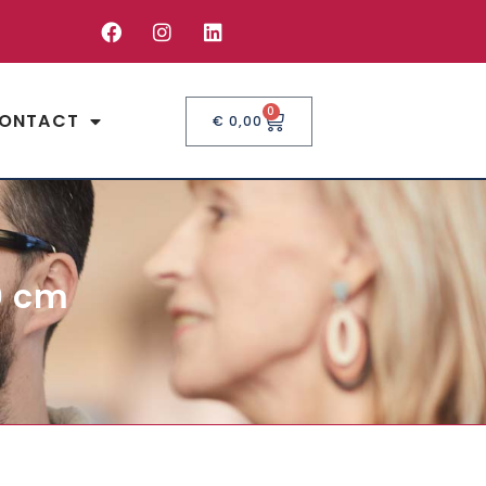
0
ONTACT
€
0,00
0 cm