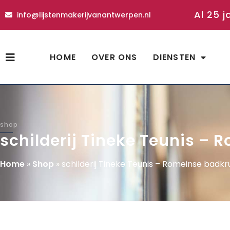
Al 25 j
info@lijstenmakerijvanantwerpen.nl
HOME
OVER ONS
DIENSTEN
shop
schilderij Tineke Teunis – 
Home
»
Shop
»
schilderij Tineke Teunis – Romeinse badkr