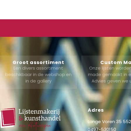
Groot assortiment
Custom M
Een divers assortiment
Onze lijsten word
beschikbaar in de webshop en
made gemaakt in ei
in de gallery
Advies geven we 
Adres
Lange Voren 35 5521
0497-530150