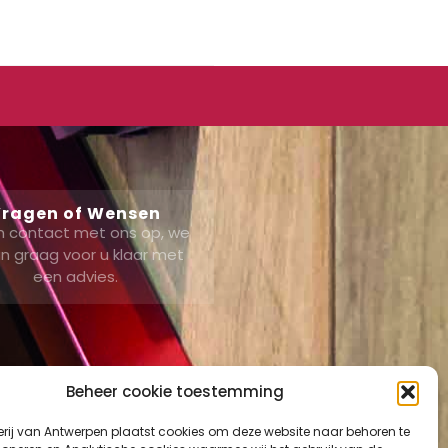
ragen of Wensen
 contact met ons op, we
n graag voor u klaar met
een advies.
Beheer cookie toestemming
erij van Antwerpen plaatst cookies om deze website naar behoren te
ount