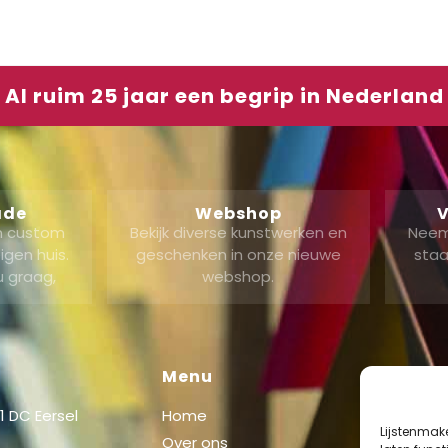
Al ruim 25 jaar een begrip in Nederland
ade
Webshop
V
en custom
Bekijk diverse kunstwerken en
Neem
gen huis.
geschenken in onze nieuwe
staa
u graag,
webshop.
Menu
Shop
 DC Eersel
Home
Shop
Lijstenmak
Over ons
Mijn acc