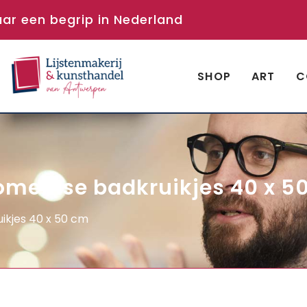
aar een begrip in Nederland
SHOP
ART
C
Romeinse badkruikjes 40 x 5
uikjes 40 x 50 cm