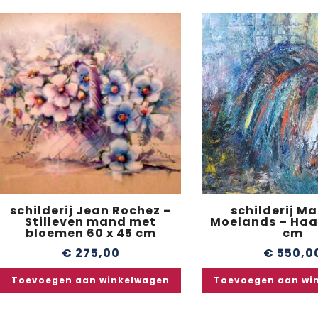
schilderij Jean Rochez –
schilderij Ma
Stilleven mand met
Moelands – Haa
bloemen 60 x 45 cm
cm
€
275,00
€
550,0
Toevoegen aan winkelwagen
Toevoegen aan wi