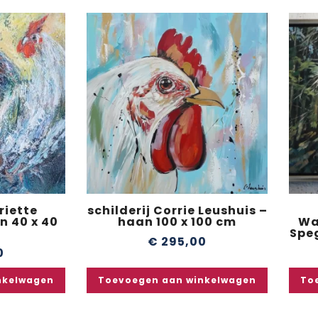
riette
schilderij Corrie Leushuis –
n 40 x 40
haan 100 x 100 cm
Wa
Speg
€
295,00
0
nkelwagen
Toevoegen aan winkelwagen
To