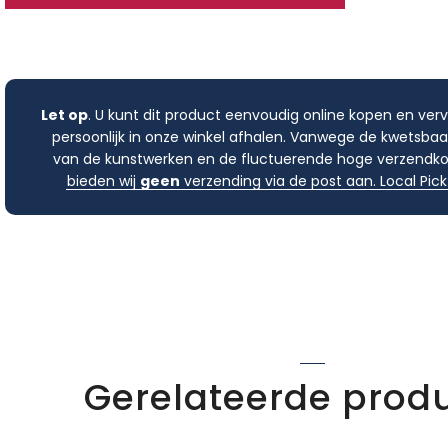
Let op
. U kunt dit product eenvoudig online kopen en ver
persoonlijk in onze winkel afhalen. Vanwege de kwetsbaa
van de kunstwerken en de fluctuerende hoge verzendko
bieden wij
geen
verzending via de post aan. Local Pick
Gerelateerde prod