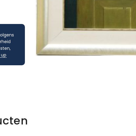
volgens
rheid
sten,
 up
ucten