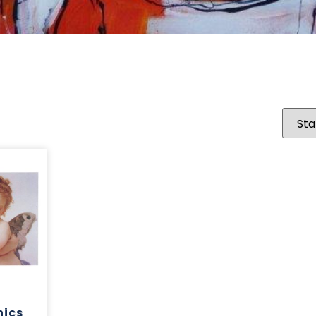
r
hics