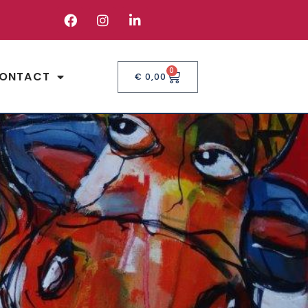
0
ONTACT
€
0,00