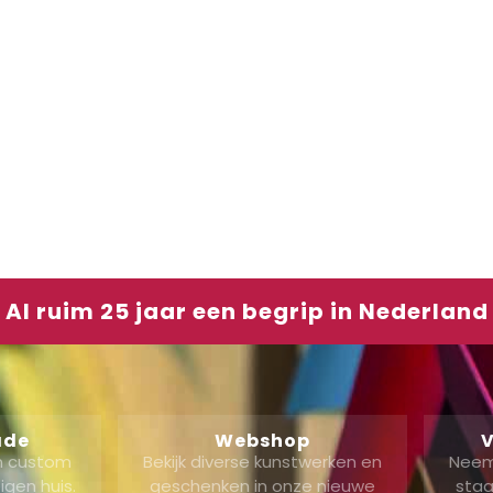
Al ruim 25 jaar een begrip in Nederland
ade
Webshop
V
en custom
Bekijk diverse kunstwerken en
Neem
gen huis.
geschenken in onze nieuwe
staa