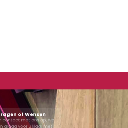
ragen of Wensen
 contact met ons op, we
n graag voor u klaar met