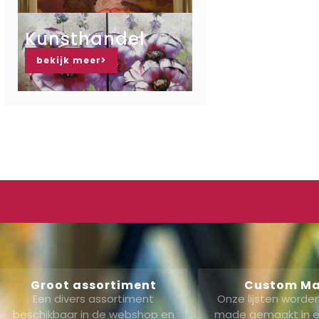
Kunsthandel
bekijk meer
Groot assortiment
Custom M
Een divers assortiment
Onze lijsten word
beschikbaar in de webshop en
made gemaakt in ei