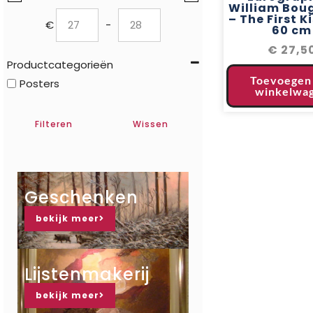
William Bou
– The First Ki
€
-
60 cm
Minimum Price
Maximum Price
€
27,5
Productcategorieën
Toevoegen
Posters
winkelwa
Filteren
Wissen
Geschenken
bekijk meer
Lijstenmakerij
bekijk meer