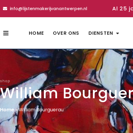
Al 25 j
info@lijstenmakerijvanantwerpen.nl
HOME
OVER ONS
DIENSTEN
shop
William Bourgue
Home
»
William Bourguerau