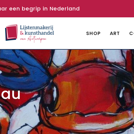
aar een begrip in Nederland
SHOP
ART
C
rau