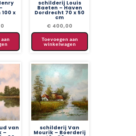
Henry
schilderij Louis
–
Baeten – Haven
 100 x
Dordrecht 70 x 50
cm
00
€
400,00
 aan
Toevoegen aan
gen
winkelwagen
oud van
schilderij Van
k –
Mourik – Boerderij