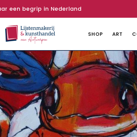
aar een begrip in Nederland
SHOP
ART
C