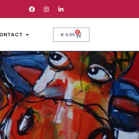
0
ONTACT
€
0,00