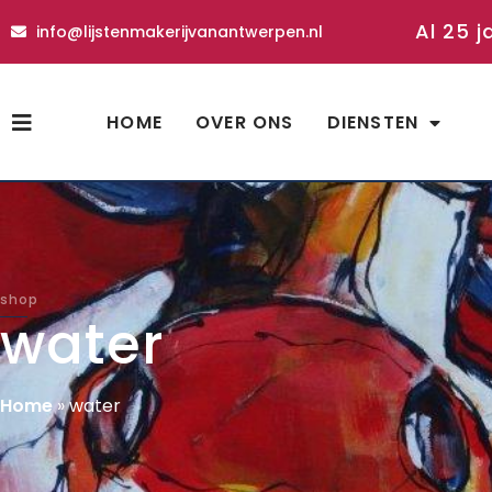
Al 25 j
info@lijstenmakerijvanantwerpen.nl
HOME
OVER ONS
DIENSTEN
shop
water
Home
»
water