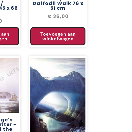
 /
Daffodil Walk 76 x
45 x 66
51 cm
€
36,00
0
 aan
Toevoegen aan
gen
winkelwagen
age’s
tter –
f the