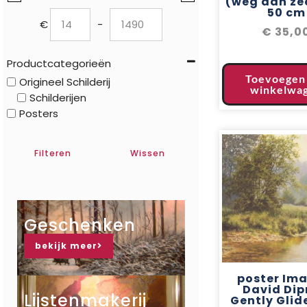
(weg aan zee
50 cm
€
-
€
35,0
Minimum Price
Maximum Price
Productcategorieën
Toevoegen
Origineel Schilderij
winkelwa
Schilderijen
Posters
Filteren
Wissen
Geschenken
bekijk meer
poster Im
David Dip
Lijstenmakerij
Gently Glid