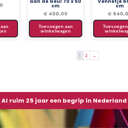
aan de Geul 70 x 50
Vennetje 6
0
cm
cm
€
400,00
€
640,
 aan
Toevoegen aan
Toevoegen
gen
winkelwagen
winkelwa
1
2
→
Al ruim 25 jaar een begrip in Nederland