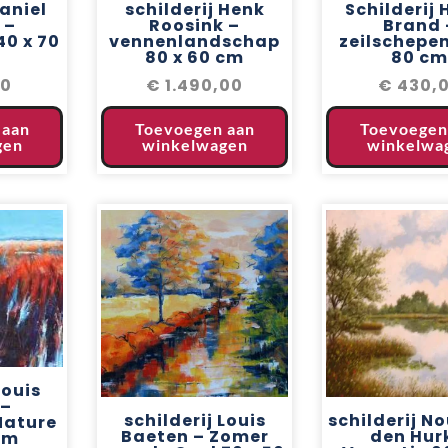
Daniel
schilderij Henk
Schilderij 
 –
Roosink –
Brand 
0 x 70
vennenlandschap
zeilschepen
80 x 60 cm
80 cm
00
€
1.490,00
€
430,
 aan
Toevoegen aan
Toevoegen
gen
winkelwagen
winkelwa
Louis
 –
schilderij Louis
schilderij N
Nature
Baeten – Zomer
den Hur
cm