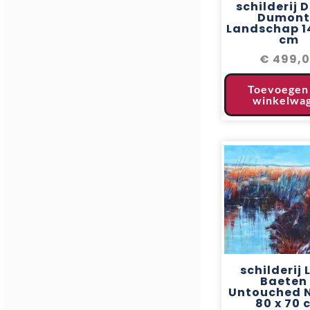
schilderij 
Dumont
Landschap 14
cm
€
499,
Toevoegen
winkelwa
schilderij 
Baeten
Untouched 
80 x 70 