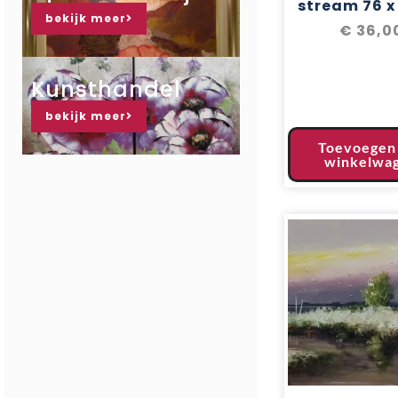
stream 76 x
bekijk meer
€
36,0
Kunsthandel
bekijk meer
Toevoegen
winkelwa