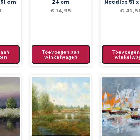
 51 cm
24 cm
Needles 51 
0
€
14,95
€
42,5
 aan
Toevoegen aan
Toevoegen
gen
winkelwagen
winkelwa