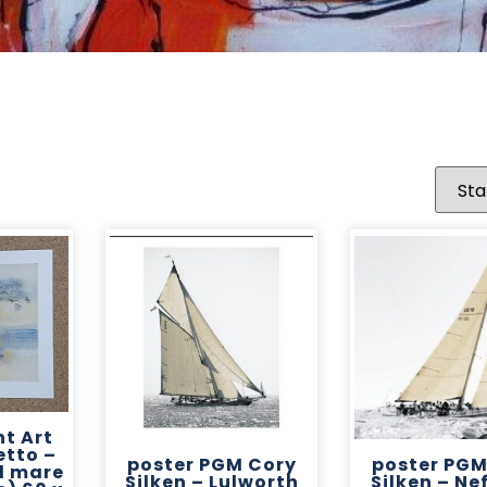
t Art
etto –
poster PGM Cory
poster PGM
l mare
Silken – Lulworth
Silken – Nef