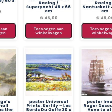
) 60 x
Racing /
Racing
Superyacht 45 x 66
Nantuckett 
cm
cm
0
€
45,00
€
45,0
 aan
Toevoegen aan
Toevoegen
gen
winkelwagen
winkelwa
age’s
poster Universal
poster Im
nall
Prints: Kerfily – Les
Roger Desou
es the
Bords Du Golfe 30 x
Hove to of