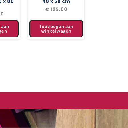
0 x 80
40 x 50 cm
€
125,00
00
 aan
Toevoegen aan
gen
winkelwagen