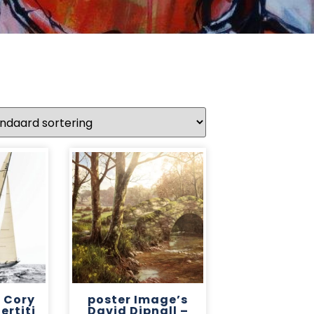
 Cory
poster Image’s
ertiti
David Dipnall –