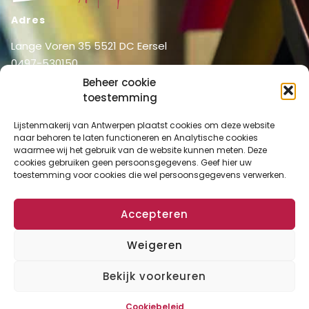
Adres
Lange Voren 35 5521 DC Eersel
0497-530150
06-51326031
Beheer cookie
info@lijstenmakerij vanantwerpen.nl
toestemming
Menu
Lijstenmakerij van Antwerpen plaatst cookies om deze website
naar behoren te laten functioneren en Analytische cookies
Shop
Home
waarmee wij het gebruik van de website kunnen meten. Deze
Over ons
cookies gebruiken geen persoonsgegevens. Geef hier uw
Shop
toestemming voor cookies die wel persoonsgegevens verwerken.
Diensten
Mijn account
Lijstenmakerij
Winkelmand
Accepteren
Contact
Checkout
Weigeren
Bekijk voorkeuren
Algemene Voorwaarden
Disclaimer
Privacy Verklaring
Cookies
Copyright © 2024 Lijstenmakerij van Antwerpen. All rights reserved.
Cookiebeleid