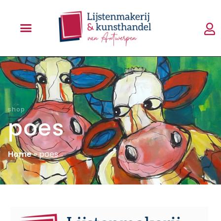
shop
poes
Home
»
poes