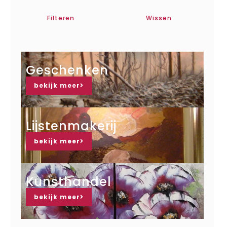
Filteren
Wissen
Geschenken
bekijk meer
Lijstenmakerij
bekijk meer
Kunsthandel
bekijk meer