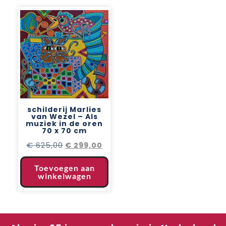
schilderij Marlies
van Wezel – Als
muziek in de oren
70 x 70 cm
€
625,00
€
299,00
Toevoegen aan
winkelwagen