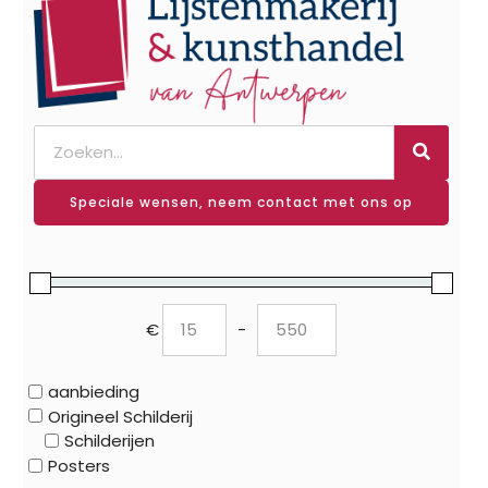
Speciale wensen, neem contact met ons op
€
-
Minimum Price
Maximum Price
aanbieding
Origineel Schilderij
Schilderijen
Posters