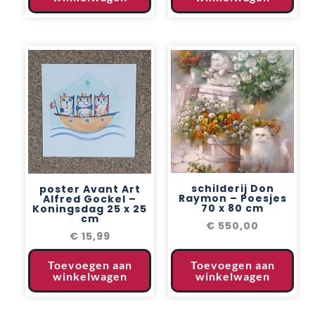
schilderij Don
poster Avant Art
Raymon – Poesjes
Alfred Gockel –
70 x 80 cm
Koningsdag 25 x 25
cm
€
550,00
€
15,99
Toevoegen aan
Toevoegen aan
winkelwagen
winkelwagen