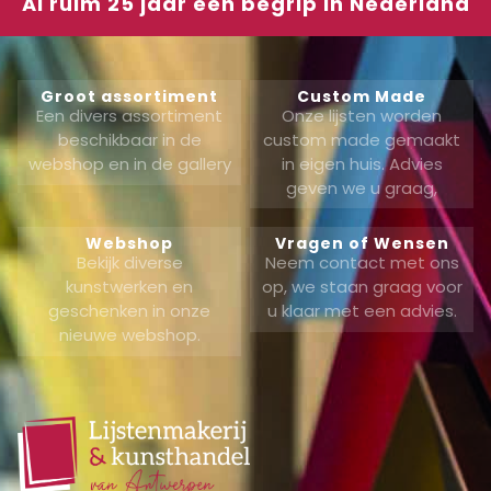
Al ruim 25 jaar een begrip in Nederland
Groot assortiment
Custom Made
Een divers assortiment
Onze lijsten worden
beschikbaar in de
custom made gemaakt
webshop en in de gallery
in eigen huis. Advies
geven we u graag,
Webshop
Vragen of Wensen
Bekijk diverse
Neem contact met ons
kunstwerken en
op, we staan graag voor
geschenken in onze
u klaar met een advies.
nieuwe webshop.