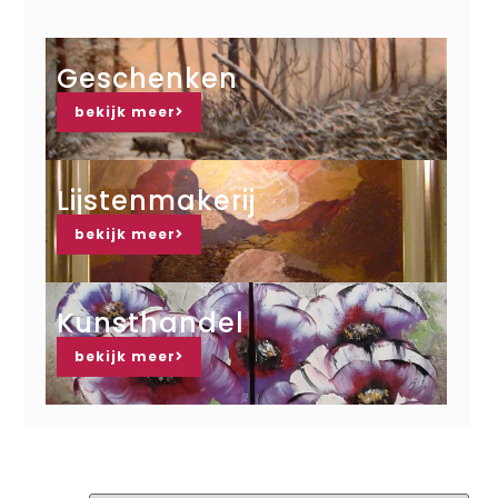
Geschenken
bekijk meer
Lijstenmakerij
bekijk meer
Kunsthandel
bekijk meer