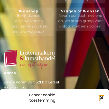
Webshop
Vragen of Wensen
Bekijk diverse
Neem contact met ons
kunstwerken en
op, we staan graag voor
geschenken in onze
u klaar met een advies.
nieuwe webshop.
Adres
Lange Voren 35 5521 DC Eersel
0497-530150
06-51326031
Beheer cookie
info@lijstenmakerij vanantwerpen.nl
toestemming
Menu