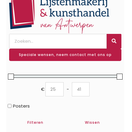
Speciale wensen, neem contact met ons op
€
-
Minimum Price
Maximum Price
Posters
Filteren
Wissen