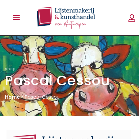
shop
Pascal Cessou
Home
»
Pascal Cessou