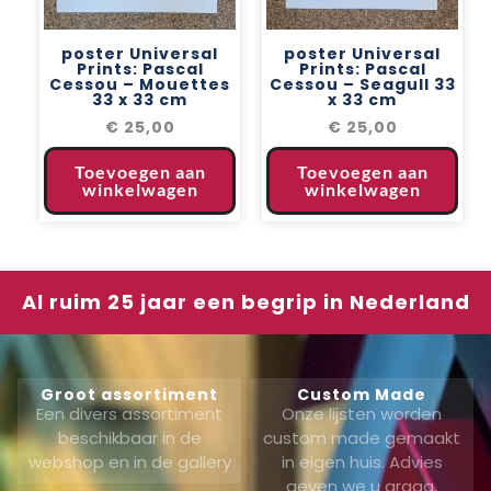
poster Universal
poster Universal
Prints: Pascal
Prints: Pascal
Cessou – Mouettes
Cessou – Seagull 33
33 x 33 cm
x 33 cm
€
25,00
€
25,00
Toevoegen aan
Toevoegen aan
winkelwagen
winkelwagen
Al ruim 25 jaar een begrip in Nederland
Groot assortiment
Custom Made
Een divers assortiment
Onze lijsten worden
beschikbaar in de
custom made gemaakt
webshop en in de gallery
in eigen huis. Advies
geven we u graag,