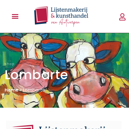
shop
Lombarte
Home
»
Lombarte