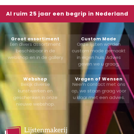
Al ruim 25 jaar een begrip in Nederland
Groot assortiment
Custom Made
Een divers assortiment
Onze lijsten worden
beschikbaar in de
custom made gemaakt
webshop en in de gallery
in eigen huis. Advies
geven we u graag,
Webshop
Vragen of Wensen
Bekijk diverse
Neem contact met ons
kunstwerken en
op, we staan graag voor
geschenken in onze
u klaar met een advies.
nieuwe webshop.