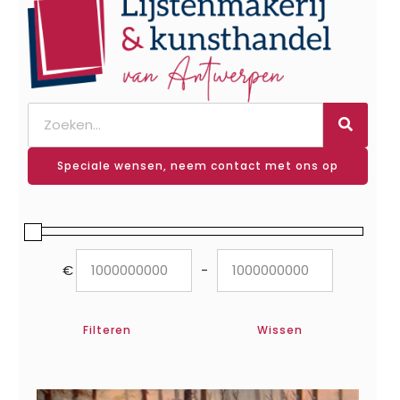
Speciale wensen, neem contact met ons op
€
-
Minimum Price
Maximum Price
Filteren
Wissen