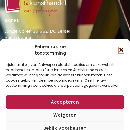
Adres
Lange Voren 35 5521 DC Eersel
0497-530150
06-51326031
Beheer cookie
info@lijstenmakerij vanantwerpen.nl
toestemming
Menu
Lijstenmakerij van Antwerpen plaatst cookies om deze website
naar behoren te laten functioneren en Analytische cookies
Shop
Home
waarmee wij het gebruik van de website kunnen meten. Deze
Over ons
cookies gebruiken geen persoonsgegevens. Geef hier uw
Shop
toestemming voor cookies die wel persoonsgegevens verwerken.
Diensten
Mijn account
Lijstenmakerij
Winkelmand
Accepteren
Contact
Checkout
Weigeren
Bekijk voorkeuren
Algemene Voorwaarden
Disclaimer
Privacy Verklaring
Cookies