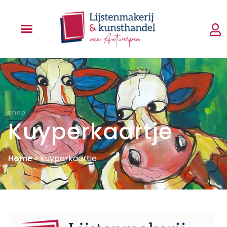
shop
Kuyperkaartje
Home
»
Kuyperkaartje