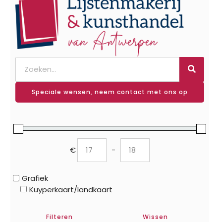
Speciale wensen, neem contact met ons op
€
-
Minimum Price
Maximum Price
Grafiek
Kuyperkaart/landkaart
Filteren
Wissen