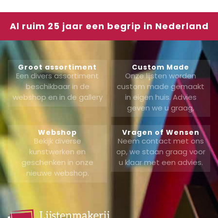
Al ruim 25 jaar een begrip in Nederland
Groot assortiment
Custom Made
Een divers assortiment
Onze lijsten worden
beschikbaar in de
custom made gemaakt
webshop en in de gallery
in eigen huis. Advies
geven we u graag,
Webshop
Vragen of Wensen
Bekijk diverse
Neem contact met ons
kunstwerken en
op, we staan graag voor
geschenken in onze
u klaar met een advies.
nieuwe webshop.