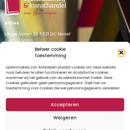
Adres
Lange Voren 35 5521 DC Eersel
0497-530150
06-51326031
Beheer cookie
info@lijstenmakerij vanantwerpen.nl
toestemming
Menu
Lijstenmakerij van Antwerpen plaatst cookies om deze website
naar behoren te laten functioneren en Analytische cookies
Shop
Home
waarmee wij het gebruik van de website kunnen meten. Deze
Over ons
cookies gebruiken geen persoonsgegevens. Geef hier uw
Shop
toestemming voor cookies die wel persoonsgegevens verwerken.
Diensten
Mijn account
Lijstenmakerij
Winkelmand
Accepteren
Contact
Checkout
Weigeren