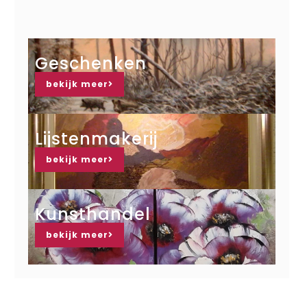
Geschenken
bekijk meer
Lijstenmakerij
bekijk meer
Kunsthandel
bekijk meer