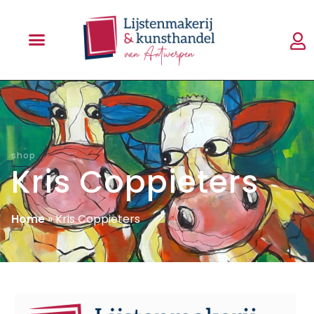
shop
Kris Coppieters
Home
»
Kris Coppieters