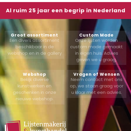
Al ruim 25 jaar een begrip in Nederland
Groot assortiment
Custom Made
Een divers assortiment
Onze lijsten worden
beschikbaar in de
custom made gemaakt
webshop en in de gallery
in eigen huis. Advies
geven we u graag,
Webshop
Vragen of Wensen
Bekijk diverse
Neem contact met ons
kunstwerken en
op, we staan graag voor
geschenken in onze
u klaar met een advies.
nieuwe webshop.