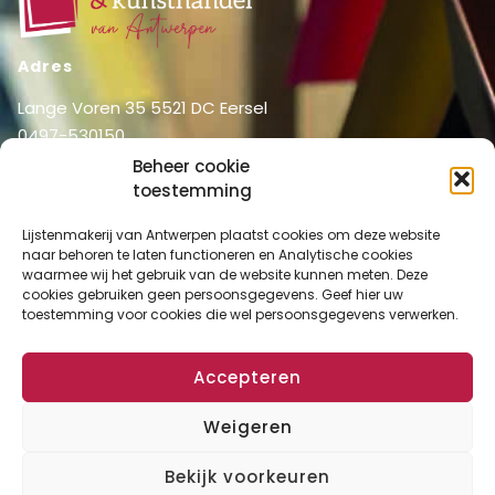
Adres
Lange Voren 35 5521 DC Eersel
0497-530150
06-51326031
Beheer cookie
info@lijstenmakerij vanantwerpen.nl
toestemming
Menu
Lijstenmakerij van Antwerpen plaatst cookies om deze website
naar behoren te laten functioneren en Analytische cookies
Shop
Home
waarmee wij het gebruik van de website kunnen meten. Deze
Over ons
cookies gebruiken geen persoonsgegevens. Geef hier uw
Shop
toestemming voor cookies die wel persoonsgegevens verwerken.
Diensten
Mijn account
Lijstenmakerij
Winkelmand
Accepteren
Contact
Checkout
Weigeren
Bekijk voorkeuren
Algemene Voorwaarden
Disclaimer
Privacy Verklaring
Cookies