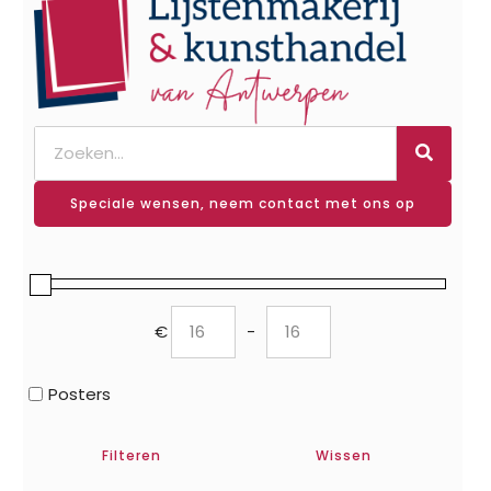
Speciale wensen, neem contact met ons op
€
-
Minimum Price
Maximum Price
Posters
Filteren
Wissen