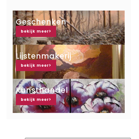
Geschenken
bekijk meer
Lijstenmakerij
bekijk meer
Kunsthandel
bekijk meer