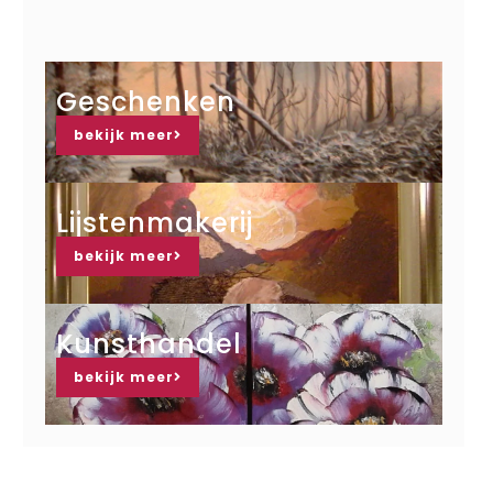
Geschenken
bekijk meer
Lijstenmakerij
bekijk meer
Kunsthandel
bekijk meer