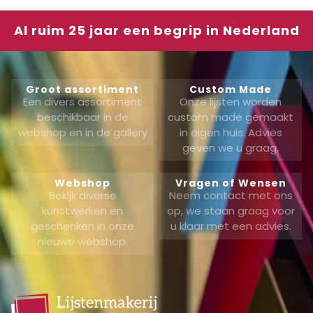
Al ruim 25 jaar een begrip in Nederland
Groot assortiment
Custom Made
Een divers assortiment
Onze lijsten worden
beschikbaar in de
custom made gemaakt
webshop en in de gallery
in eigen huis. Advies
geven we u graag,
Webshop
Vragen of Wensen
Bekijk diverse
Neem contact met ons
kunstwerken en
op, we staan graag voor
geschenken in onze
u klaar met een advies.
nieuwe webshop.