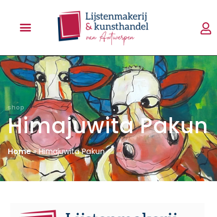
shop
Himajuwita Pakun
Home
»
Himajuwita Pakun