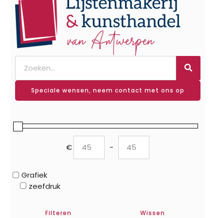
Speciale wensen, neem contact met ons op
€
-
Minimum Price
Maximum Price
Grafiek
zeefdruk
Filteren
Wissen