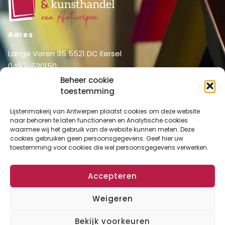
Adres
Lange Voren 35 5521 DC Eersel
0497-530150
06-51326031
Beheer cookie
info@lijstenmakerij vanantwerpen.nl
toestemming
Menu
Lijstenmakerij van Antwerpen plaatst cookies om deze website
naar behoren te laten functioneren en Analytische cookies
Shop
Home
waarmee wij het gebruik van de website kunnen meten. Deze
Over ons
cookies gebruiken geen persoonsgegevens. Geef hier uw
Shop
toestemming voor cookies die wel persoonsgegevens verwerken.
Diensten
Mijn account
Lijstenmakerij
Winkelmand
Accepteren
Contact
Checkout
Weigeren
Bekijk voorkeuren
Algemene Voorwaarden
Disclaimer
Privacy Verklaring
Cookies