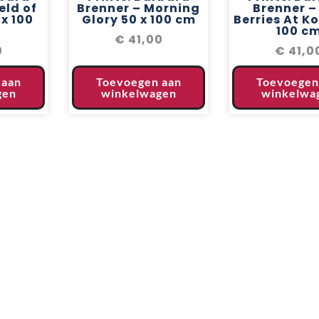
eld of
Brenner – Morning
Brenner –
x 100
Glory 50 x 100 cm
Berries At Ko
100 c
€
41,00
0
€
41,0
 aan
Toevoegen aan
Toevoegen
gen
winkelwagen
winkelwa