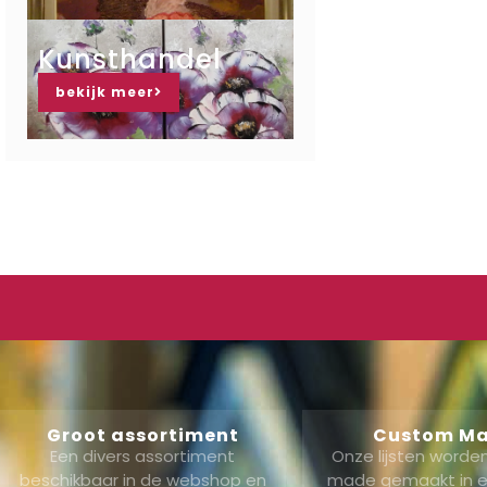
Kunsthandel
bekijk meer
Groot assortiment
Custom M
Een divers assortiment
Onze lijsten word
beschikbaar in de webshop en
made gemaakt in ei