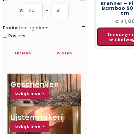
Brenner – Fi
Bamboo 50 
€
-
cm
Minimum Price
Maximum Price
€
41,0
Productcategorieën
Toevoegen
Posters
winkelwa
Filteren
Wissen
Geschenken
bekijk meer
Lijstenmakerij
bekijk meer