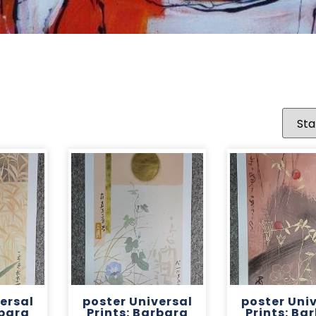
ersal
poster Universal
poster Uni
rbara
Prints: Barbara
Prints: Ba