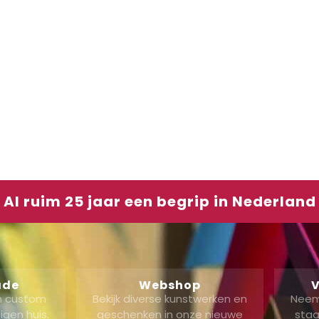
Al ruim 25 jaar een begrip in Nederland
ade
Webshop
V
en custom
Bekijk diverse kunstwerken en
Neem
gen huis.
geschenken in onze nieuwe
staa