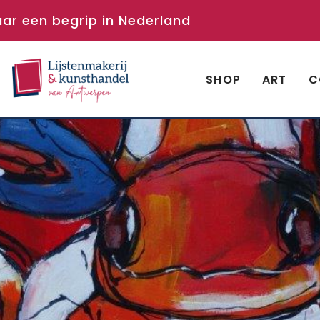
aar een begrip in Nederland
SHOP
ART
C