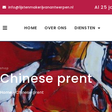
Al 25 j
info@lijstenmakerijvanantwerpen.nl
HOME
OVER ONS
DIENSTEN
shop
Chinese prent
Home
»
Chinese prent