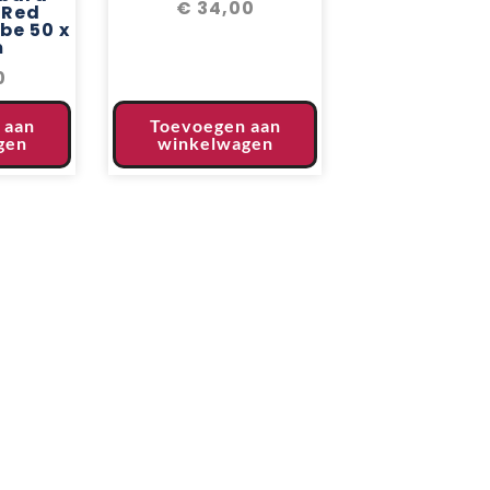
€
34,00
 Red
be 50 x
m
0
 aan
Toevoegen aan
gen
winkelwagen