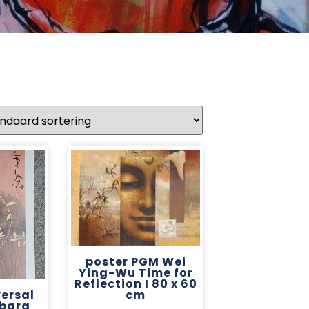
poster PGM Wei
Ying-Wu Time for
Reflection I 80 x 60
cm
versal
rbara