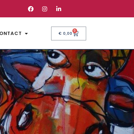
0
ONTACT
€
0,00