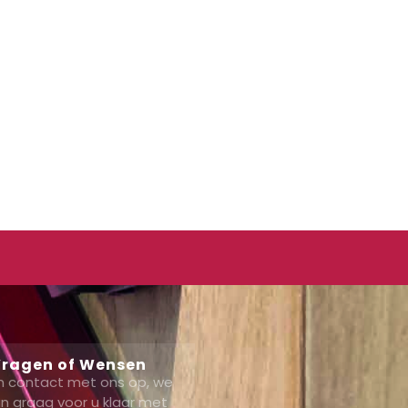
ragen of Wensen
 contact met ons op, we
n graag voor u klaar met