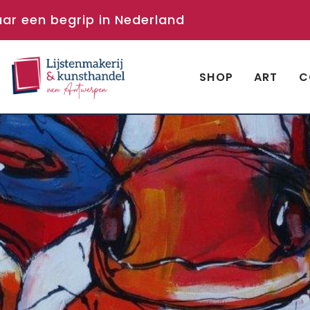
aar een begrip in Nederland
SHOP
ART
C