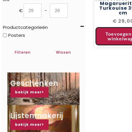
Magaruerit
Turkouise 3
€
-
cm
Minimum Price
Maximum Price
€
29,0
Productcategorieën
Toevoegen
Posters
winkelwa
Filteren
Wissen
Geschenken
bekijk meer
Lijstenmakerij
bekijk meer