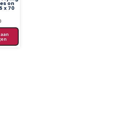
es on
5 x 70
0
 aan
gen