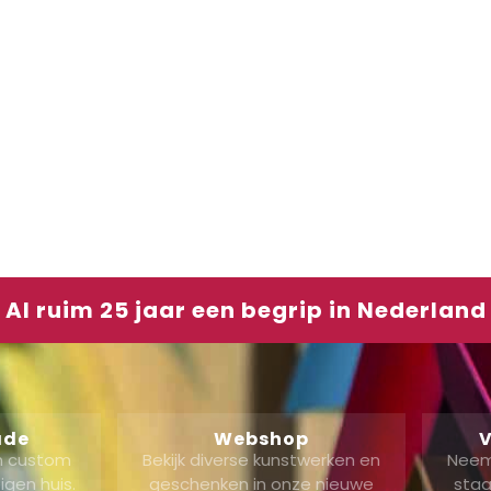
Al ruim 25 jaar een begrip in Nederland
ade
Webshop
V
en custom
Bekijk diverse kunstwerken en
Neem
gen huis.
geschenken in onze nieuwe
staa