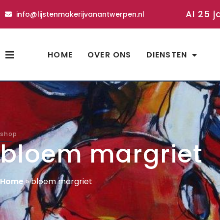
Al 25 j
info@lijstenmakerijvanantwerpen.nl
HOME
OVER ONS
DIENSTEN
shop
bloem margriet
Home
»
bloem margriet