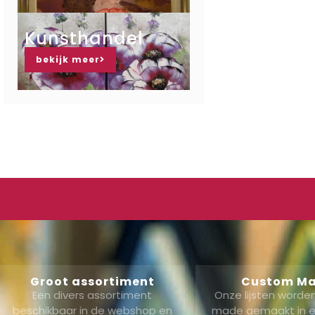
Kunsthandel
bekijk meer
Groot assortiment
Custom M
Een divers assortiment
Onze lijsten word
beschikbaar in de webshop en
made gemaakt in ei