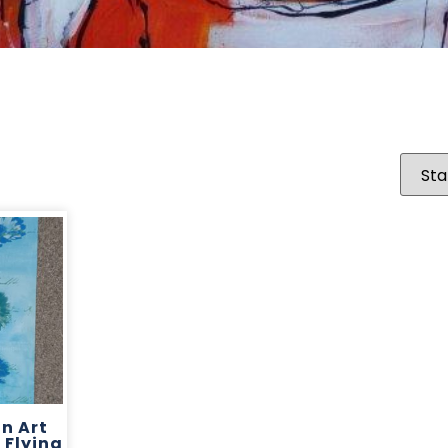
in Art
 Flying