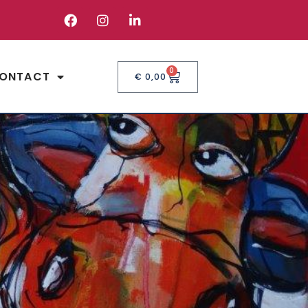
0
ONTACT
€
0,00