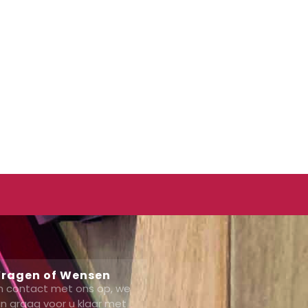
ragen of Wensen
 contact met ons op, we
n graag voor u klaar met