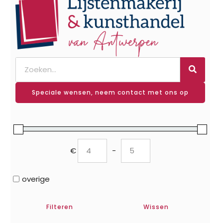
Speciale wensen, neem contact met ons op
€
-
Minimum Price
Maximum Price
overige
Filteren
Wissen