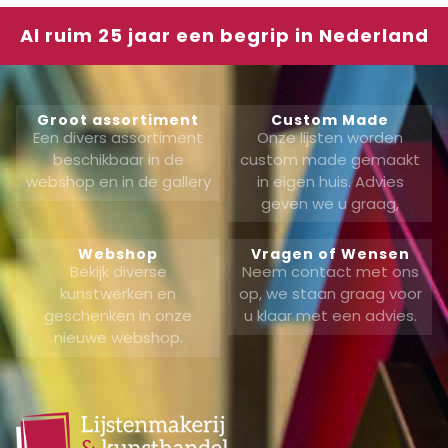
Al ruim 25 jaar een begrip in Nederland
Groot assortiment
Custom Made
Een divers assortiment
Onze lijsten worden
beschikbaar in de
custom made gemaakt
webshop en in de gallery
in eigen huis. Advies
geven we u graag,
Webshop
Vragen of Wensen
Bekijk diverse
Neem contact met ons
kunstwerken en
op, we staan graag voor
geschenken in onze
u klaar met een advies.
nieuwe webshop.