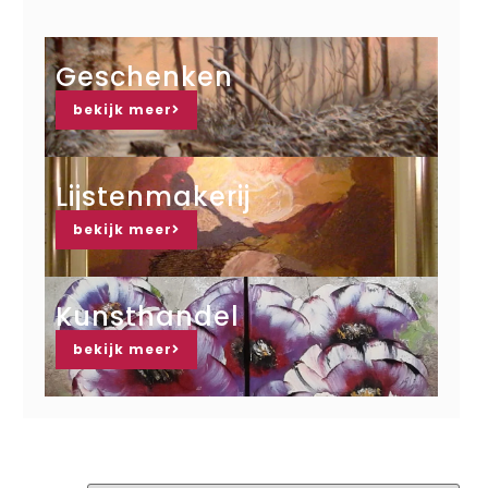
Geschenken
bekijk meer
Lijstenmakerij
bekijk meer
Kunsthandel
bekijk meer