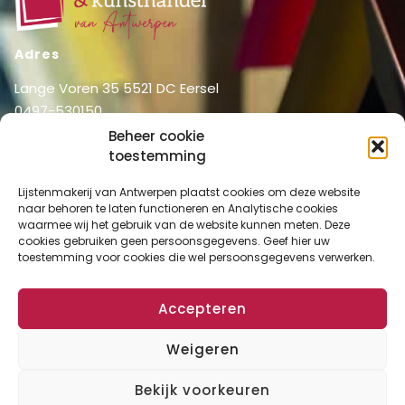
Adres
Lange Voren 35 5521 DC Eersel
0497-530150
06-51326031
Beheer cookie
info@lijstenmakerij vanantwerpen.nl
toestemming
Menu
Lijstenmakerij van Antwerpen plaatst cookies om deze website
naar behoren te laten functioneren en Analytische cookies
Shop
Home
waarmee wij het gebruik van de website kunnen meten. Deze
Over ons
cookies gebruiken geen persoonsgegevens. Geef hier uw
Shop
toestemming voor cookies die wel persoonsgegevens verwerken.
Diensten
Mijn account
Lijstenmakerij
Winkelmand
Accepteren
Contact
Checkout
Weigeren
Bekijk voorkeuren
Algemene Voorwaarden
Disclaimer
Privacy Verklaring
Cookies