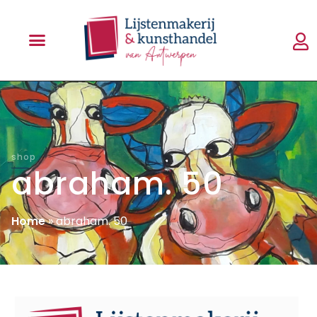
shop
abraham. 50
Home
»
abraham. 50