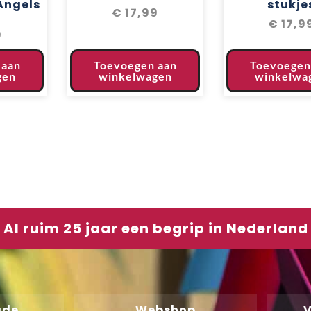
Angels
stukje
€
17,99
€
17,9
9
 aan
Toevoegen aan
Toevoegen
gen
winkelwagen
winkelwa
Al ruim 25 jaar een begrip in Nederland
ade
Webshop
V