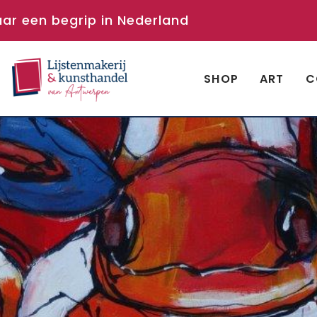
aar een begrip in Nederland
SHOP
ART
C