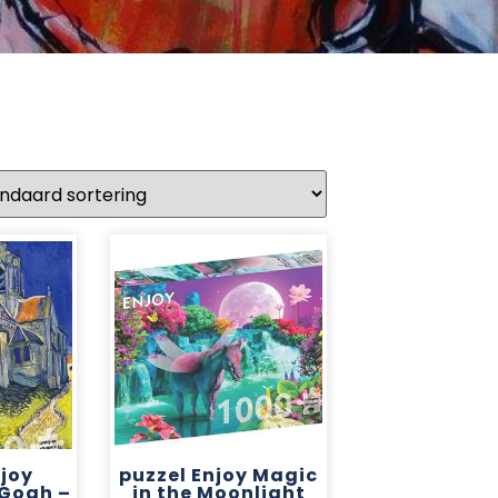
njoy
puzzel Enjoy Magic
 Gogh –
in the Moonlight