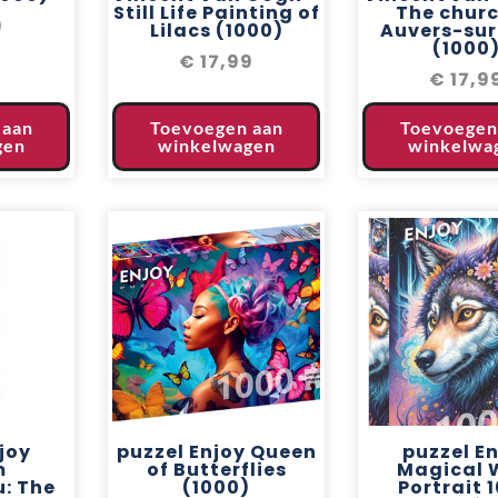
Still Life Painting of
The churc
9
Lilacs (1000)
Auvers-sur
(1000
€
17,99
€
17,9
 aan
Toevoegen aan
Toevoegen
gen
winkelwagen
winkelwa
joy
puzzel Enjoy Queen
puzzel E
m
of Butterflies
Magical 
: The
(1000)
Portrait 