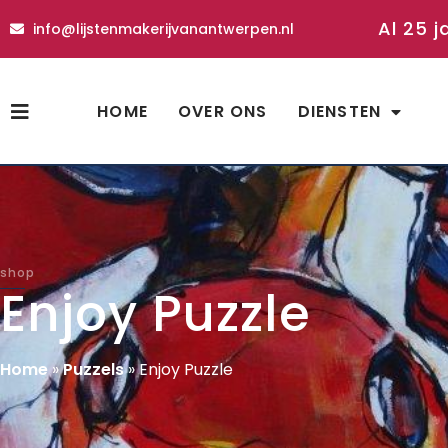
Al 25 j
info@lijstenmakerijvanantwerpen.nl
HOME
OVER ONS
DIENSTEN
shop
Enjoy Puzzle
Home
»
Puzzels
»
Enjoy Puzzle