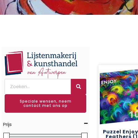
Speciale wensen, neem
contact met ons op
Prijs
Puzzel Enjo
Feathers (