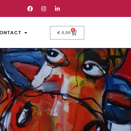
0
ONTACT
€
0,00