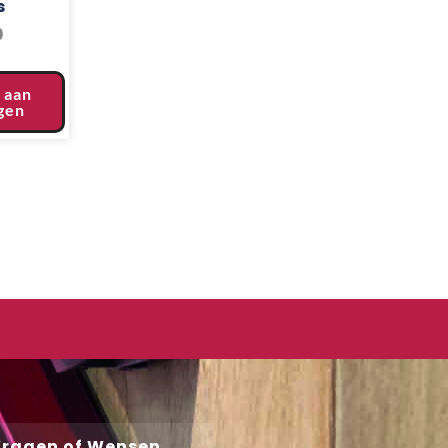
s
9
 aan
gen
ragen of Wensen