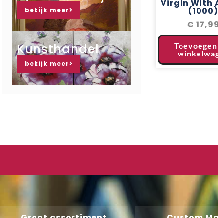
Virgin With 
(1000)
bekijk meer
€
17,9
Kunsthandel
Toevoegen
winkelwa
bekijk meer
Groot assortiment
Custom M