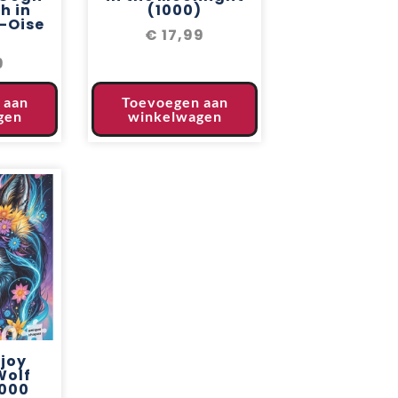
h in
(1000)
-Oise
€
17,99
)
9
 aan
Toevoegen aan
gen
winkelwagen
njoy
Wolf
1000