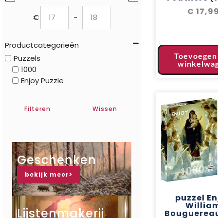
€
17,9
€
-
Minimum Price
Maximum Price
Productcategorieën
Toevoegen
Puzzels
winkelwa
1000
Enjoy Puzzle
Filteren
Wissen
Geschenken
bekijk meer
puzzel En
Willia
Lijstenmakerij
Bouguereau