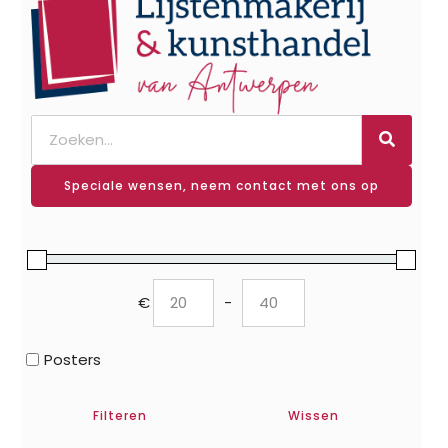
Speciale wensen, neem contact met ons op
€
-
Minimum Price
Maximum Price
Posters
Filteren
Wissen