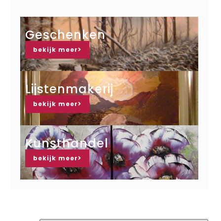
Geschenken
bekijk meer
Lijstenmakerij
bekijk meer
Kunsthandel
bekijk meer