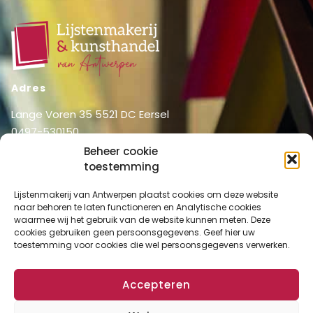
Adres
Lange Voren 35 5521 DC Eersel
0497-530150
06-51326031
Beheer cookie
info@lijstenmakerij vanantwerpen.nl
toestemming
Menu
Lijstenmakerij van Antwerpen plaatst cookies om deze website
naar behoren te laten functioneren en Analytische cookies
Shop
Home
waarmee wij het gebruik van de website kunnen meten. Deze
Over ons
cookies gebruiken geen persoonsgegevens. Geef hier uw
Shop
toestemming voor cookies die wel persoonsgegevens verwerken.
Diensten
Mijn account
Lijstenmakerij
Winkelmand
Accepteren
Contact
Checkout