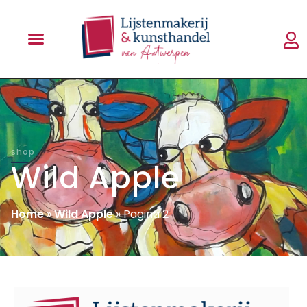
shop
Wild Apple
Home
»
Wild Apple
»
Pagina 2