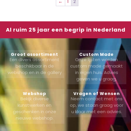
←
1
2
Al ruim 25 jaar een begrip in Nederland
Groot assortiment
Custom Made
Een divers assortiment
Onze lijsten worden
beschikbaar in de
custom made gemaakt
webshop en in de gallery
in eigen huis. Advies
geven we u graag,
Webshop
Vragen of Wensen
Bekijk diverse
Neem contact met ons
kunstwerken en
op, we staan graag voor
geschenken in onze
u klaar met een advies.
nieuwe webshop.