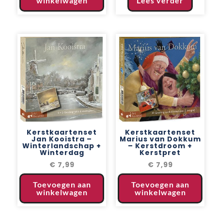
winkelwagen
Lees verder
Kerstkaartenset
Kerstkaartenset
Jan Kooistra –
Marius van Dokkum
Winterlandschap +
– Kerstdroom +
Winterdag
Kerstpret
€
7,99
€
7,99
Toevoegen aan
Toevoegen aan
winkelwagen
winkelwagen