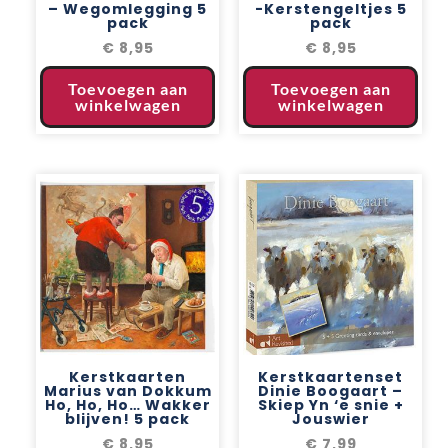
– Wegomlegging 5
-Kerstengeltjes 5
pack
pack
€
8,95
€
8,95
Toevoegen aan
Toevoegen aan
winkelwagen
winkelwagen
Kerstkaarten
Kerstkaartenset
Marius van Dokkum
Dinie Boogaart –
Ho, Ho, Ho… Wakker
Skiep Yn ‘e snie +
blijven! 5 pack
Jouswier
€
8,95
€
7,99