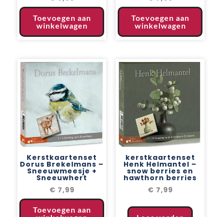
Toevoegen aan
Toevoegen aan
winkelwagen
winkelwagen
Kerstkaartenset
kerstkaartenset
Dorus Brekelmans –
Henk Helmantel –
Sneeuwmeesje +
snow berries en
Sneeuwhert
hawthorn berries
€
7,99
€
7,99
Toevoegen aan