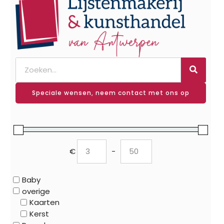
Speciale wensen, neem contact met ons op
€
-
Minimum Price
Maximum Price
Baby
overige
Kaarten
Kerst