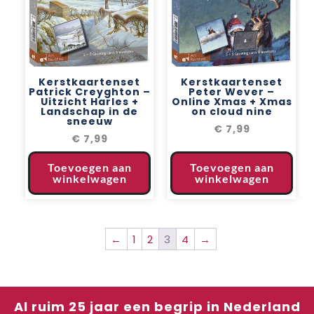
Kerstkaartenset
Kerstkaartenset
Patrick Creyghton –
Peter Wever –
Uitzicht Harles +
Online Xmas + Xmas
Landschap in de
on cloud nine
sneeuw
€
7,99
€
7,99
Toevoegen aan
Toevoegen aan
winkelwagen
winkelwagen
←
1
2
3
4
→
Al ruim 25 jaar een begrip in Nederland