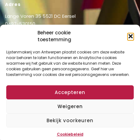
Adres
Lange Voren 35 5521 DC Eersel
0497-530150
06-51326031
Beheer cookie
toestemming
info@lijstenmakerij vanantwerpen.nl
Menu
Lijstenmakerij van Antwerpen plaatst cookies om deze website
naar behoren te laten functioneren en Analytische cookies
Shop
Home
waarmee wij het gebruik van de website kunnen meten. Deze
Over ons
cookies gebruiken geen persoonsgegevens. Geef hier uw
Shop
toestemming voor cookies die wel persoonsgegevens verwerken.
Diensten
Mijn account
Lijstenmakerij
Winkelmand
Accepteren
Contact
Checkout
Weigeren
Bekijk voorkeuren
Algemene Voorwaarden
Disclaimer
Privacy Verklaring
Cookies
Copyright © 2024 Lijstenmakerij van Antwerpen. All rights reserved.
Cookiebeleid