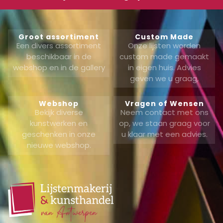
Groot assortiment
Custom Made
Een divers assortiment
Onze lijsten worden
beschikbaar in de
custom made gemaakt
webshop en in de gallery
in eigen huis. Advies
geven we u graag,
Webshop
Vragen of Wensen
Bekijk diverse
Neem contact met ons
kunstwerken en
op, we staan graag voor
geschenken in onze
u klaar met een advies.
nieuwe webshop.