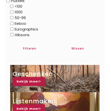
Puzzels
<100
1000
50-99
Eeboo
Eurographics
Gibsons
Filteren
Wissen
Geschenken
bekijk meer
Lijstenmakerij
bekijk meer