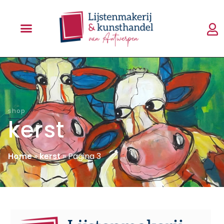
shop
kerst
Home
»
kerst
»
Pagina 3