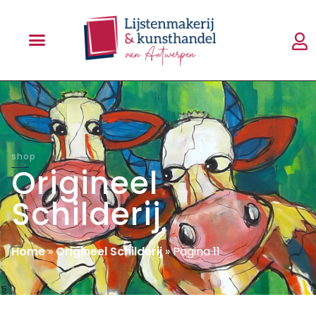
shop
Origineel
Schilderij
Home
»
Origineel Schilderij
»
Pagina 11