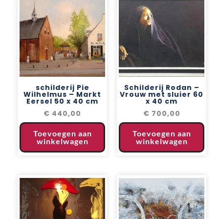
schilderij Pie
Schilderij Rodan –
Wilhelmus – Markt
Vrouw met sluier 60
Eersel 50 x 40 cm
x 40 cm
€
440,00
€
700,00
Toevoegen aan
Toevoegen aan
winkelwagen
winkelwagen