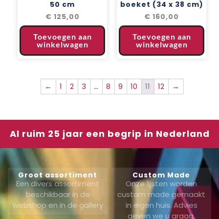
50 cm
boeket (34 x 38 cm)
€
125,00
€
160,00
Toevoegen aan
Toevoegen aan
winkelwagen
winkelwagen
←
1
2
3
…
8
9
10
11
12
→
Al ruim 25 jaar een begrip in Nederland
Groot assortiment
Custom Made
Een divers assortiment
Onze lijsten worden
beschikbaar in de
custom made gemaakt
webshop en in de gallery
in eigen huis. Advies
geven we u graag,