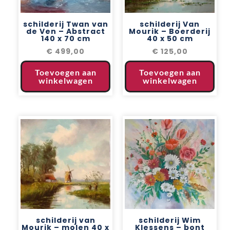
schilderij Twan van
schilderij Van
de Ven – Abstract
Mourik – Boerderij
140 x 70 cm
40 x 50 cm
€
499,00
€
125,00
Toevoegen aan
Toevoegen aan
winkelwagen
winkelwagen
schilderij van
schilderij Wim
Mourik – molen 40 x
Klessens – bont