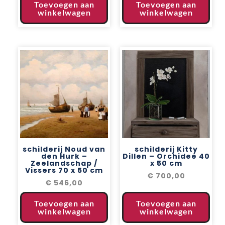
Toevoegen aan
Toevoegen aan
winkelwagen
winkelwagen
schilderij Noud van
schilderij Kitty
den Hurk –
Dillen – Orchidee 40
Zeelandschap /
x 50 cm
Vissers 70 x 50 cm
€
700,00
€
546,00
Toevoegen aan
Toevoegen aan
winkelwagen
winkelwagen