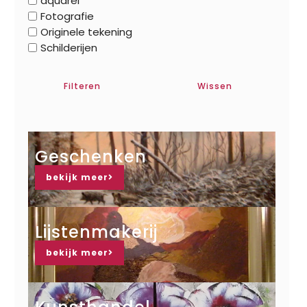
aquarel
Fotografie
Originele tekening
Schilderijen
Filteren
Wissen
Geschenken
bekijk meer
Lijstenmakerij
bekijk meer