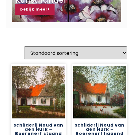
Kunsthandel
bekijk meer
schilderij Noud van
schilderij Noud van
den Hurk –
den Hurk –
Boerenerf staand
Boerenerf liggend