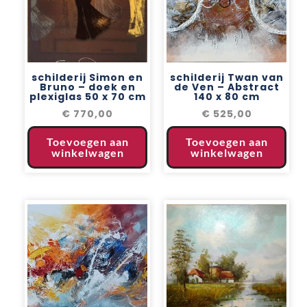
schilderij Simon en
schilderij Twan van
Bruno – doek en
de Ven – Abstract
plexiglas 50 x 70 cm
140 x 80 cm
€
770,00
€
525,00
Toevoegen aan
Toevoegen aan
winkelwagen
winkelwagen