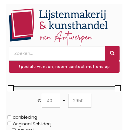
Speciale wensen, neem contact met ons op
€
-
Minimum Price
Maximum Price
aanbieding
Origineel Schilderij