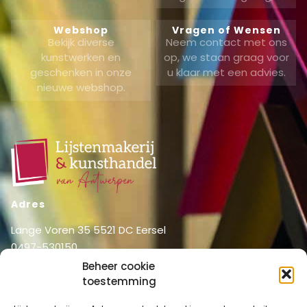
Webshop
Vragen of Wensen
Bekijk diverse
Neem contact met ons
kunstwerken en
op, we staan graag voor
geschenken in onze
u klaar met een advies.
nieuwe webshop.
Adres
Lange Voren 35 5521 DC Eersel
0497-530150
06-51326031
Beheer cookie
toestemming
info@lijstenmakerij vanantwerpen.nl
Menu