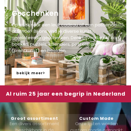
Geschenken
Op zoek naar een leuk
cadeau
of een passende
attentie? Bij ons vind je diverse kunst-
gerelateerde geschenken.
Denk bijvoorbeeld aan
boeken,
puzzels,
kalenders, posters
,
grafiek
(prentkunst
)
en beelden
.
bekijk meer
Al ruim 25 jaar een begrip in Nederland
Groot assortiment
Custom Made
Een divers assortiment
Onze lijsten worden
beschikbaar in de
custom made gemaakt