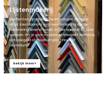
Lijstenmakerij
Momenten zijn tijdelijk, herinneringen zijn voor
altijd. Kies daarom voor een
om
lijst
ing
die
de
herinnering levend houdt
en die aansluit bij jouw
wensen
.
Ga je voor modern of klassiek? Normaal,
ontspiegeld of museumglas? Hout of
aluminium?
bekijk meer