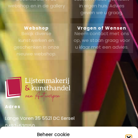
webshop en in de gallery
in eigen huis. Advies
geven we u graag,
Webshop
Vragen of Wensen
Bekijk diverse
Neem contact met ons
kunstwerken en
op, we staan graag voor
geschenken in onze
u klaar met een advies.
nieuwe webshop.
Adres
Lange Voren 35 5521 DC Eersel
0497-530150
06-51326031
Beheer cookie