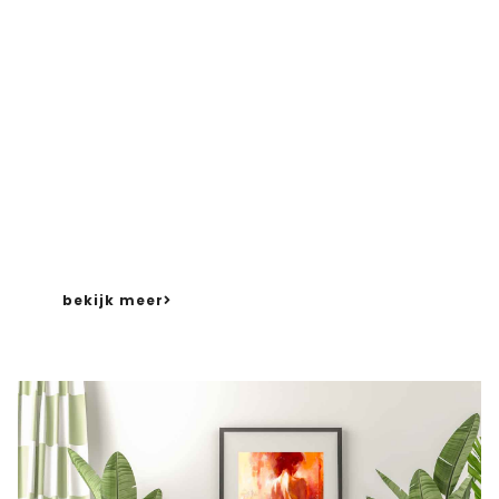
Kunsthandel
Lijstenmakerij & Kunsthandel
van Ant
werpen
beschikt over een gevarieerd assortiment kunst
– deels in eigen bezi
t
, deels in consignatie. Dat
wil zeggen dat diverse kunstenaars hun werk bij
ons onderbrengen om zo een breder publiek aan
te spreken.
bekijk meer