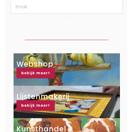
Send
Webshop
bekijk meer
Lijstenmakerij
bekijk meer
Kunsthandel